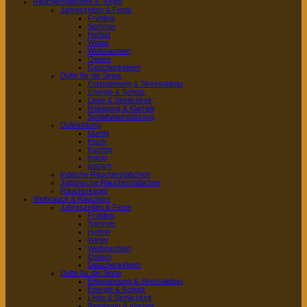
Räucherstäbchen & -kegel
Jahreszeiten & Feste
Frühling
Sommer
Herbst
Winter
Weihnachten
Ostern
Geschenkideen
Düfte für die Sinne
Entspannung & Stressabbau
Energie & Schutz
Liebe & Sinnlichkeit
Reinigung & Klarheit
Schlafunterstützung
Duftrichtung
blumig
frisch
fruchtig
holzig
süßlich
Indische Räucherstäbchen
Japanische Räucherstäbchen
Räucherkegel
Weihrauch & Räuchern
Jahreszeiten & Feste
Frühling
Sommer
Herbst
Winter
Weihnachten
Ostern
Geschenkideen
Düfte für die Sinne
Entspannung & Stressabbau
Energie & Schutz
Liebe & Sinnlichkeit
Reinigung & Klarheit