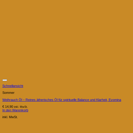
Schnellansicht
Sommer
Weihrauch Öl – Reines ätherisches Öl für spirituelle Balance und Klarheit, Evomina
€
14,90
inkl. MwSt.
In den Warenkorb
inkl. MwSt.