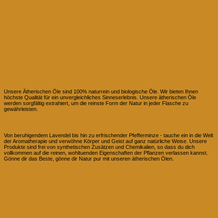
100% naturreine Ätherischen Öle
Unsere Ätherischen Öle sind 100% naturrein und biologische Öle. Wir bieten Ihnen
höchste Qualität für ein unvergleichliches Sinneserlebnis. Unsere ätherischen Öle
werden sorgfältig extrahiert, um die reinste Form der Natur in jeder Flasche zu
gewährleisten.
Natur pur
Von beruhigendem Lavendel bis hin zu erfrischender Pfefferminze - tauche ein in die Welt
der Aromatherapie und verwöhne Körper und Geist auf ganz natürliche Weise. Unsere
Produkte sind frei von synthetischen Zusätzen und Chemikalien, so dass du dich
vollkommen auf die reinen, wohltuenden Eigenschaften der Pflanzen verlassen kannst.
Gönne dir das Beste, gönne dir Natur pur mit unseren ätherischen Ölen.