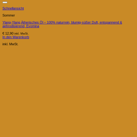
Schnellansicht
Sommer
Ylang-Ylang Ätherisches Öl – 100% naturrein, blumig-süßer Duft, entspannend &
aphrodisierend, Evomina
€
12,90
inkl. MwSt.
In den Warenkorb
inkl. MwSt.