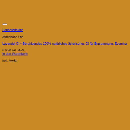
Schnellansicht
Ätherische Öle
Lavendel Öl – Beruhigendes 100% natürliches ätherisches Öl für Entspannung, Evomina
€
9,90
inkl. MwSt.
In den Warenkorb
inkl. MwSt.