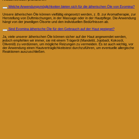
Welche Anwendungsmöglichkeiten bieten sich für die ätherischen Öle von Evomina?
Unsere ätherischen Öle können vielfältig eingesetzt werden, z. B. zur Aromatherapie, zur
Herstellung von Duftmischungen, in der Massage oder in der Hautpflege. Die Anwendung
hängt von der jeweiligen Ölsorte und den individuellen Bedürfnissen ab.
Sind Evomina ätherische Öle für den Gebrauch auf der Haut geeignet?
Ja, viele unserer ätherischen Öle können sicher auf der Haut angewendet werden,
jedoch empfehlen wir immer, sie mit einem Trägeröl (Mandelöl, Jojobaöl, Kokosöl,
Olivenöl) zu verdünnen, um mögliche Reizungen zu vermeiden. Es ist auch wichtig, vor
der Anwendung einen Hautverträglichkeitstest durchzuführen, um eventuelle allergische
Reaktionen auszuschließen.
Wer Steckt hinter Evomina?