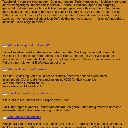
Tauche ein in unsere einzigartigen Duftmischungen! Jede Kreation ist mit Liebe kreiert um
dir ein einzigartiges Dufterlebnis zu bieten. Unsere Duftmischungen sind sorgfältig
gemischt und zeichnen sich durch ihre Einzigartigkeit aus. Ob erfrischend, beruhigend
oder belebend – jede Duftkomposition entfaltet ihre eigene faszinierende Note, die dein
Zuhause in eine Oase der Sinnesfreuden verwandelt. Gönne dir das Besondere und
lasse dich von unseren einzigartigen Duftmischungen verzaubern – für eine Atmosphäre,
die deine Sinne begeistern wird.
Fragen und Antworten
Bestellung und Versand
Wie schnell geht der Versand?
Deine Bestellung wird spätestens am übernächsten Werktag versendet. Innerhalb
Österreich kommen die Pakete meistens bereits am nächsten Werktag bei dir an.
Innerhalb der EU kann die Lieferung etwas länger dauern. Normalerweise kommen die
Pakete innerhalb von 2-5 Werktagen bei dir an.
Wie viel kostet der Versand?
Ab einer Bestellung von €50 ist der Versand in Österreich für dich kostenlos.
Innerhalb der EU sind die Versandkosten ab €150 für dich kostenlos.
Versandkosten Österreich: €5
Versandkosten EU-weit: €15
In welche Länder versendet ihr?
Wir liefern in alle Länder der Europäischen Union.
Für Lieferungen in andere Länder kontaktiere uns gerne unter info@evomina.com und
wir werden eine individuelle Lösung für dich finden.
Wie kann ich bezahlen?
Bei uns kannst du mit Kreditkarte, Debitkarte und per Überweisung bezahlen. Wenn du
die Überweisung wählst, verschicken wir die Ware sobald wir das Geld erhalten haben.