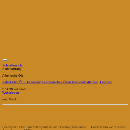
Schnellansicht
Nicht vorrätig
Ätherische Öle
Zirbelkiefer Öl – Hochwertiges ätherisches Öl für belebende Atemluft, Evomina
€
14,90
inkl. MwSt.
Weiterlesen
inkl. MwSt.
Deine Vorteile Bei Evomina
Kostenlose Lieferung
Bei einem Einkauf ab €50 erhälst du die Lieferung kostenlos. EU-weit liefern wir ab einer