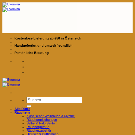
Zum
Inhalt
springen
Kostenlose Lieferung ab €50 in Österreich
Handgefertigt und umweltfreundlich
Persönliche Beratung
Suchen
nach:
Alle Düfte
Räuchern
Klassischer Weihrauch & Myrrhe
Räuchermischungen
Salbei & Palo Santo
Räuchergefäße
Räucherzubehör
Diffuser & Duftlampen