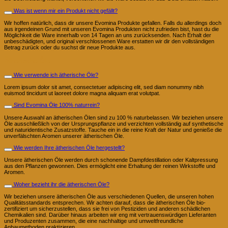
Was ist wenn mir ein Produkt nicht gefällt?
Wir hoffen natürlich, dass dir unsere Evomina Produkte gefallen. Falls du allerdings doch
aus irgendeinen Grund mit unseren Evomina Produkten nicht zufrieden bist, hast du die
Möglichkeit die Ware innerhalb von 14 Tagen an uns zurücksenden. Nach Erhalt der
unbeschädigten, und original verschlossenen Ware erstatten wir dir den vollständigen
Betrag zurück oder du suchst dir neue Produkte aus.
Ätherische Öle
Wie verwende ich ätherische Öle?
Lorem ipsum dolor sit amet, consectetuer adipiscing elit, sed diam nonummy nibh
euismod tincidunt ut laoreet dolore magna aliquam erat volutpat.
Sind Evomina Öle 100% naturrein?
Unsere Auswahl an ätherischen Ölen sind zu 100 % naturbelassen. Wir beziehen unsere
Öle ausschließlich von der Ursprungspflanze und verzichten vollständig auf synthetische
und naturidentische Zusatzstoffe. Tauche ein in die reine Kraft der Natur und genieße die
unverfälschten Aromen unserer ätherischen Öle.
Wie werden Ihre ätherischen Öle hergestellt?
Unsere ätherischen Öle werden durch schonende Dampfdestillation oder Kaltpressung
aus den Pflanzen gewonnen. Dies ermöglicht eine Erhaltung der reinen Wirkstoffe und
Aromen.
Woher bezieht ihr die ätherischen Öle?
Wir beziehen unsere ätherischen Öle aus verschiedenen Quellen, die unseren hohen
Qualitätsstandards entsprechen. Wir achten darauf, dass die ätherischen Öle bio-
zertifiziert um sicherzustellen, dass sie frei von Pestiziden und anderen schädlichen
Chemikalien sind. Darüber hinaus arbeiten wir eng mit vertrauenswürdigen Lieferanten
und Produzenten zusammen, die eine nachhaltige und umweltfreundliche
Anbaumethoden praktizieren.