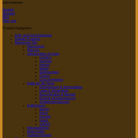
Informationen
Kontakt
Versand
FAQ
Über uns
Produkt-Kategorien
Duft- und Geschenksets
Digitale Produkte
Ätherische Öle
Raumspray
Roll-ons
Jahreszeiten & Feste
Frühling
Sommer
Herbst
Winter
Weihnachten
Ostern
Geschenkideen
Düfte für die Sinne
Entspannung & Stressabbau
Liebe & Sinnlichkeit
Konzentration & Klarheit
Energie & Aufmunterung
Schlafunterstützung
Duftrichtung
blumig
frisch
fruchtig
holzig
süßlich
Hausapotheke
Reine Düfte
Duftmischungen