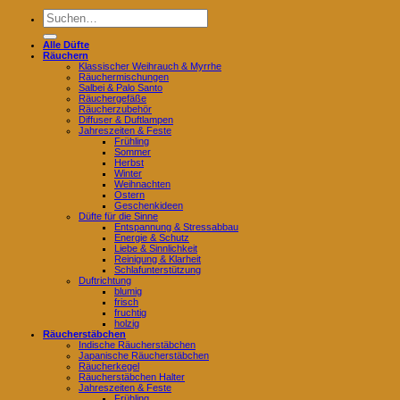
Suchen
nach:
Alle Düfte
Räuchern
Klassischer Weihrauch & Myrrhe
Räuchermischungen
Salbei & Palo Santo
Räuchergefäße
Räucherzubehör
Diffuser & Duftlampen
Jahreszeiten & Feste
Frühling
Sommer
Herbst
Winter
Weihnachten
Ostern
Geschenkideen
Düfte für die Sinne
Entspannung & Stressabbau
Energie & Schutz
Liebe & Sinnlichkeit
Reinigung & Klarheit
Schlafunterstützung
Duftrichtung
blumig
frisch
fruchtig
holzig
Räucherstäbchen
Indische Räucherstäbchen
Japanische Räucherstäbchen
Räucherkegel
Räucherstäbchen Halter
Jahreszeiten & Feste
Frühling