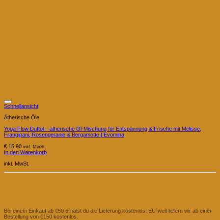
Schnellansicht
Ätherische Öle
Yoga Flow Duftöl – ätherische Öl-Mischung für Entspannung & Frische mit Melisse,
Frangipani, Rosengeranie & Bergamotte | Evomina
€
15,90
inkl. MwSt.
In den Warenkorb
inkl. MwSt.
Deine Vorteile Bei Evomina
Kostenlose Lieferung
Bei einem Einkauf ab €50 erhälst du die Lieferung kostenlos. EU-weit liefern wir ab einer
Bestellung von €150 kostenlos.