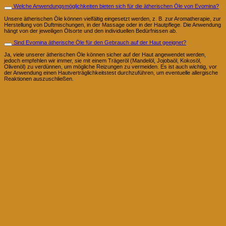
Welche Anwendungsmöglichkeiten bieten sich für die ätherischen Öle von Evomina?
Unsere ätherischen Öle können vielfältig eingesetzt werden, z. B. zur Aromatherapie, zur
Herstellung von Duftmischungen, in der Massage oder in der Hautpflege. Die Anwendung
hängt von der jeweiligen Ölsorte und den individuellen Bedürfnissen ab.
Sind Evomina ätherische Öle für den Gebrauch auf der Haut geeignet?
Ja, viele unserer ätherischen Öle können sicher auf der Haut angewendet werden,
jedoch empfehlen wir immer, sie mit einem Trägeröl (Mandelöl, Jojobaöl, Kokosöl,
Olivenöl) zu verdünnen, um mögliche Reizungen zu vermeiden. Es ist auch wichtig, vor
der Anwendung einen Hautverträglichkeitstest durchzuführen, um eventuelle allergische
Reaktionen auszuschließen.
Wer Steckt hinter Evomina?