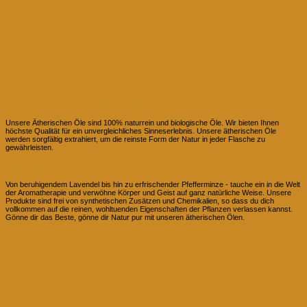
100% naturreine Ätherischen Öle
Unsere Ätherischen Öle sind 100% naturrein und biologische Öle. Wir bieten Ihnen
höchste Qualität für ein unvergleichliches Sinneserlebnis. Unsere ätherischen Öle
werden sorgfältig extrahiert, um die reinste Form der Natur in jeder Flasche zu
gewährleisten.
Natur pur
Von beruhigendem Lavendel bis hin zu erfrischender Pfefferminze - tauche ein in die Welt
der Aromatherapie und verwöhne Körper und Geist auf ganz natürliche Weise. Unsere
Produkte sind frei von synthetischen Zusätzen und Chemikalien, so dass du dich
vollkommen auf die reinen, wohltuenden Eigenschaften der Pflanzen verlassen kannst.
Gönne dir das Beste, gönne dir Natur pur mit unseren ätherischen Ölen.