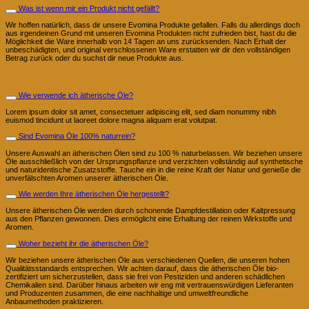
Was ist wenn mir ein Produkt nicht gefällt?
Wir hoffen natürlich, dass dir unsere Evomina Produkte gefallen. Falls du allerdings doch
aus irgendeinen Grund mit unseren Evomina Produkten nicht zufrieden bist, hast du die
Möglichkeit die Ware innerhalb von 14 Tagen an uns zurücksenden. Nach Erhalt der
unbeschädigten, und original verschlossenen Ware erstatten wir dir den vollständigen
Betrag zurück oder du suchst dir neue Produkte aus.
Ätherische Öle
Wie verwende ich ätherische Öle?
Lorem ipsum dolor sit amet, consectetuer adipiscing elit, sed diam nonummy nibh
euismod tincidunt ut laoreet dolore magna aliquam erat volutpat.
Sind Evomina Öle 100% naturrein?
Unsere Auswahl an ätherischen Ölen sind zu 100 % naturbelassen. Wir beziehen unsere
Öle ausschließlich von der Ursprungspflanze und verzichten vollständig auf synthetische
und naturidentische Zusatzstoffe. Tauche ein in die reine Kraft der Natur und genieße die
unverfälschten Aromen unserer ätherischen Öle.
Wie werden Ihre ätherischen Öle hergestellt?
Unsere ätherischen Öle werden durch schonende Dampfdestillation oder Kaltpressung
aus den Pflanzen gewonnen. Dies ermöglicht eine Erhaltung der reinen Wirkstoffe und
Aromen.
Woher bezieht ihr die ätherischen Öle?
Wir beziehen unsere ätherischen Öle aus verschiedenen Quellen, die unseren hohen
Qualitätsstandards entsprechen. Wir achten darauf, dass die ätherischen Öle bio-
zertifiziert um sicherzustellen, dass sie frei von Pestiziden und anderen schädlichen
Chemikalien sind. Darüber hinaus arbeiten wir eng mit vertrauenswürdigen Lieferanten
und Produzenten zusammen, die eine nachhaltige und umweltfreundliche
Anbaumethoden praktizieren.