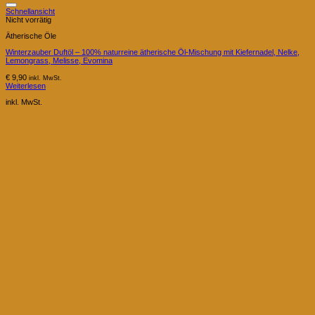
Schnellansicht
Nicht vorrätig
Ätherische Öle
Winterzauber Duftöl – 100% naturreine ätherische Öl-Mischung mit Kiefernadel, Nelke,
Lemongrass, Melisse, Evomina
€
9,90
inkl. MwSt.
Weiterlesen
inkl. MwSt.