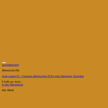
Schnellansicht
Ätherische Öle
Gute Laune Öl – Frisches ätherisches Öl für gute Stimmung, Evomina
€
9,90
inkl. MwSt.
In den Warenkorb
inkl. MwSt.