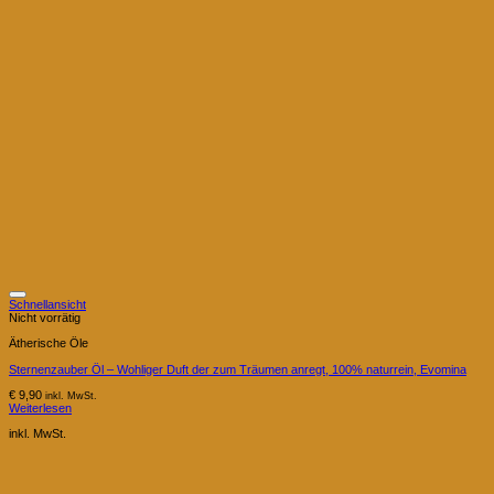
Schnellansicht
Nicht vorrätig
Ätherische Öle
Sternenzauber Öl – Wohliger Duft der zum Träumen anregt, 100% naturrein, Evomina
€
9,90
inkl. MwSt.
Weiterlesen
inkl. MwSt.