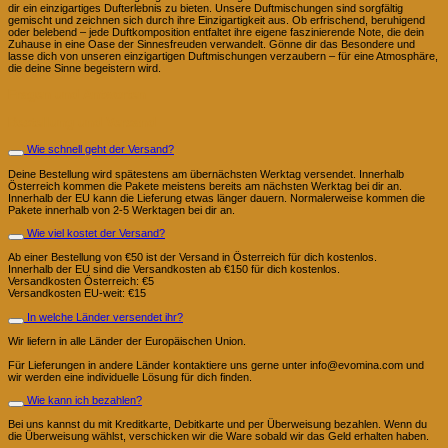
dir ein einzigartiges Dufterlebnis zu bieten. Unsere Duftmischungen sind sorgfältig
gemischt und zeichnen sich durch ihre Einzigartigkeit aus. Ob erfrischend, beruhigend
oder belebend – jede Duftkomposition entfaltet ihre eigene faszinierende Note, die dein
Zuhause in eine Oase der Sinnesfreuden verwandelt. Gönne dir das Besondere und
lasse dich von unseren einzigartigen Duftmischungen verzaubern – für eine Atmosphäre,
die deine Sinne begeistern wird.
Fragen und Antworten
Bestellung und Versand
Wie schnell geht der Versand?
Deine Bestellung wird spätestens am übernächsten Werktag versendet. Innerhalb
Österreich kommen die Pakete meistens bereits am nächsten Werktag bei dir an.
Innerhalb der EU kann die Lieferung etwas länger dauern. Normalerweise kommen die
Pakete innerhalb von 2-5 Werktagen bei dir an.
Wie viel kostet der Versand?
Ab einer Bestellung von €50 ist der Versand in Österreich für dich kostenlos.
Innerhalb der EU sind die Versandkosten ab €150 für dich kostenlos.
Versandkosten Österreich: €5
Versandkosten EU-weit: €15
In welche Länder versendet ihr?
Wir liefern in alle Länder der Europäischen Union.
Für Lieferungen in andere Länder kontaktiere uns gerne unter info@evomina.com und
wir werden eine individuelle Lösung für dich finden.
Wie kann ich bezahlen?
Bei uns kannst du mit Kreditkarte, Debitkarte und per Überweisung bezahlen. Wenn du
die Überweisung wählst, verschicken wir die Ware sobald wir das Geld erhalten haben.