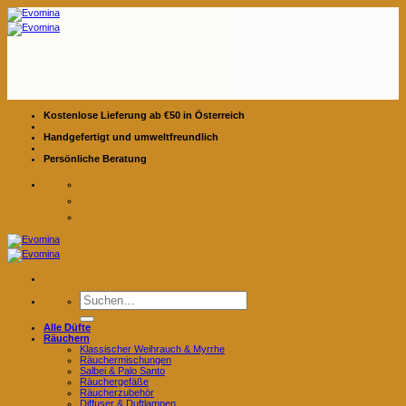
Zum
Inhalt
springen
Kostenlose Lieferung ab €50 in Österreich
Handgefertigt und umweltfreundlich
Persönliche Beratung
Suchen
nach:
Alle Düfte
Räuchern
Klassischer Weihrauch & Myrrhe
Räuchermischungen
Salbei & Palo Santo
Räuchergefäße
Räucherzubehör
Diffuser & Duftlampen