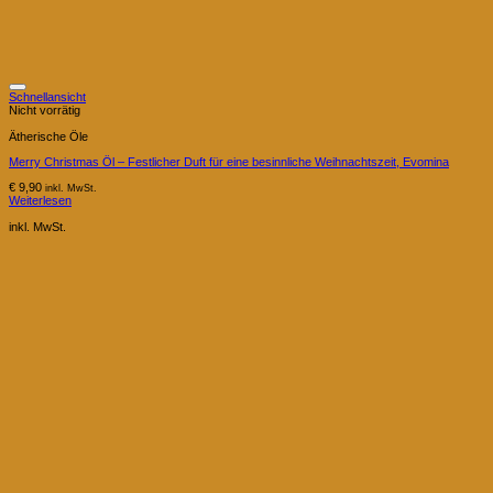
Schnellansicht
Nicht vorrätig
Ätherische Öle
Merry Christmas Öl – Festlicher Duft für eine besinnliche Weihnachtszeit, Evomina
€
9,90
inkl. MwSt.
Weiterlesen
inkl. MwSt.