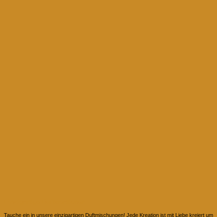
Einzigartige Duftkreationen
Tauche ein in unsere einzigartigen Duftmischungen! Jede Kreation ist mit Liebe kreiert um