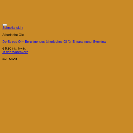
Schnellansicht
Ätherische Öle
De-Stress Öl – Beruhigendes ätherisches Öl für Entspannung, Evomina
€
9,90
inkl. MwSt.
In den Warenkorb
inkl. MwSt.