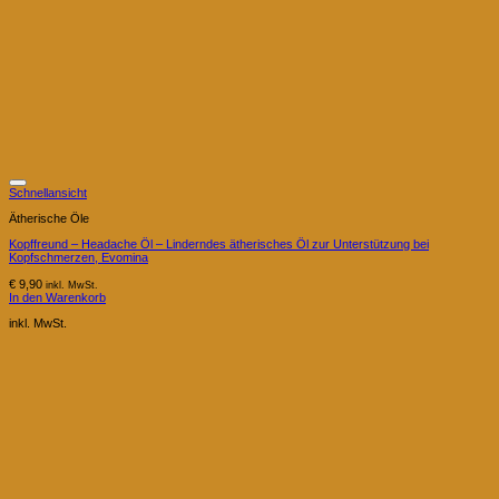
Schnellansicht
Ätherische Öle
Kopffreund – Headache Öl – Linderndes ätherisches Öl zur Unterstützung bei
Kopfschmerzen, Evomina
€
9,90
inkl. MwSt.
In den Warenkorb
inkl. MwSt.