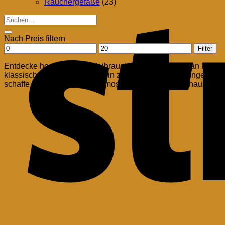
Räuchergefäße
(23)
Suchen
nach:
Nach Preis filtern
Min.
Max.
Filter
Preis
Preis
Entdecke hochwertigen Weihrauch und eine Vielfalt an Räuche
klassischem Weihrauch bis hin zu speziellen Mischungen für 
schaffe eine harmonische Atmosphäre in deinem Zuhause ode