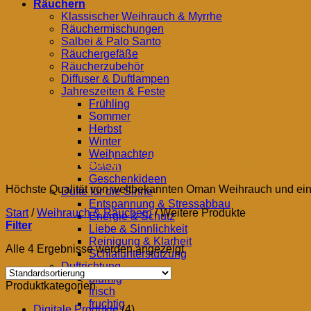
Räuchern
Klassischer Weihrauch & Myrrhe
Räuchermischungen
Salbei & Palo Santo
Räuchergefäße
Räucherzubehör
Diffuser & Duftlampen
Jahreszeiten & Feste
Frühling
Sommer
Herbst
Winter
Weihnachten
Bester Weihrauch und Räuchermischungen
Ostern
Geschenkideen
Höchste Qualität von weltbekannten Oman Weihrauch und einz
Düfte für die Sinne
Entspannung & Stressabbau
Start
/
Weihrauch & Räuchern
/
Weitere Produkte
Energie & Schutz
Filter
Liebe & Sinnlichkeit
Reinigung & Klarheit
Alle 4 Ergebnisse werden angezeigt
Schlafunterstützung
Duftrichtung
blumig
Produktkategorien
frisch
fruchtig
Digitale Produkte
(4)