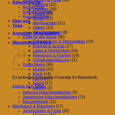
Ätherische Öle
Frühling
(32)
Reine Düfte
Sommer
(30)
Duftmischungen
Herbst
(33)
Hausapotheke
Winter
(23)
Über uns
Weihnachten
(11)
Yoga
Ostern
(13)
Geschenkideen
(8)
Anmelden / Registrieren
Düfte für die Sinne
(36)
Entspannung & Stressabbau
(22)
Warenkorb /
€
0,00
0
Energie & Schutz
(27)
Warenkorb
Liebe & Sinnlichkeit
(24)
Reinigung & Klarheit
(19)
Schlafunterstützung
(11)
Duftrichtung
(36)
blumig
(20)
frisch
(14)
Es befinden sich keine Produkte im Warenkorb.
fruchtig
(7)
holzig
(17)
Zurück zum Shop
süßlich
(3)
Indische Räucherstäbchen
(5)
Japanische Räucherstäbchen
(21)
Räucherkegel
(11)
Weihrauch & Räuchern
(27)
Jahreszeiten & Feste
(26)