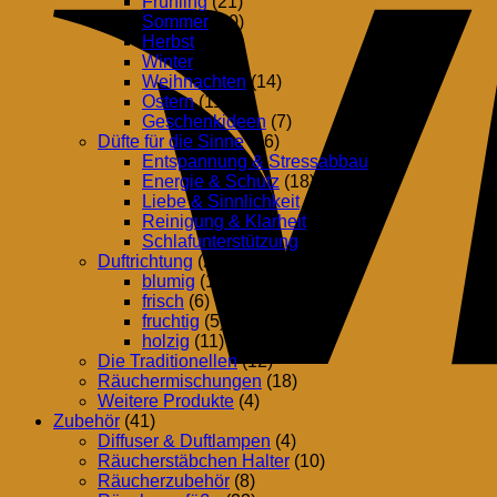
Frühling
(21)
Sommer
(20)
Herbst
(24)
Winter
(23)
Weihnachten
(14)
Ostern
(11)
Geschenkideen
(7)
Düfte für die Sinne
(26)
Entspannung & Stressabbau
(15)
Energie & Schutz
(18)
Liebe & Sinnlichkeit
(16)
Reinigung & Klarheit
(13)
Schlafunterstützung
(6)
Duftrichtung
(25)
blumig
(10)
frisch
(6)
fruchtig
(5)
holzig
(11)
Die Traditionellen
(12)
Räuchermischungen
(18)
Weitere Produkte
(4)
Zubehör
(41)
Diffuser & Duftlampen
(4)
Räucherstäbchen Halter
(10)
Räucherzubehör
(8)