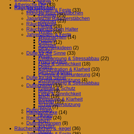
holzig
Ätherische Öle
(33)
Räucherstäbchen
Jahreszeiten & Feste
(33)
Indische Räucherstäbchen
Frühling
(25)
Japanische Räucherstäbchen
Sommer
(23)
Räucherkegel
Herbst
(28)
Räucherstäbchen Halter
Winter
(26)
Jahreszeiten & Feste
Weihnachten
(14)
Frühling
Ostern
(12)
Sommer
Geschenkideen
(2)
Herbst
Düfte für die Sinne
(33)
Winter
Entspannung & Stressabbau
(22)
Weihnachten
Liebe & Sinnlichkeit
(18)
Ostern
Konzentration & Klarheit
(10)
Geschenkideen
Energie & Aufmunterung
(24)
Düfte für die Sinne
Schlafunterstützung
(4)
Entspannung & Stressabbau
Duftrichtung
(33)
Energie & Schutz
blumig
(9)
Liebe & Sinnlichkeit
frisch
(19)
Reinigung & Klarheit
fruchtig
(12)
Schlafunterstützung
holzig
(7)
Duftrichtung
Hausapotheke
(14)
blumig
Reine Düfte
(24)
frisch
Duftmischungen
(9)
fruchtig
Räucherstäbchen & -kegel
(36)
holzig
Jahreszeiten & Feste
(36)