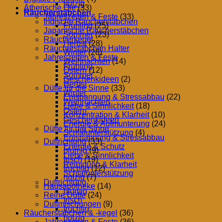
holzig
Ätherische Öle
(33)
Räucherstäbchen
Jahreszeiten & Feste
(33)
Indische Räucherstäbchen
Frühling
(25)
Japanische Räucherstäbchen
Sommer
(23)
Räucherkegel
Herbst
(28)
Räucherstäbchen Halter
Winter
(26)
Jahreszeiten & Feste
Weihnachten
(14)
Frühling
Ostern
(12)
Sommer
Geschenkideen
(2)
Herbst
Düfte für die Sinne
(33)
Winter
Entspannung & Stressabbau
(22)
Weihnachten
Liebe & Sinnlichkeit
(18)
Ostern
Konzentration & Klarheit
(10)
Geschenkideen
Energie & Aufmunterung
(24)
Düfte für die Sinne
Schlafunterstützung
(4)
Entspannung & Stressabbau
Duftrichtung
(33)
Energie & Schutz
blumig
(9)
Liebe & Sinnlichkeit
frisch
(19)
Reinigung & Klarheit
fruchtig
(12)
Schlafunterstützung
holzig
(7)
Duftrichtung
Hausapotheke
(14)
blumig
Reine Düfte
(24)
frisch
Duftmischungen
(9)
fruchtig
Räucherstäbchen & -kegel
(36)
holzig
Jahreszeiten & Feste
(36)