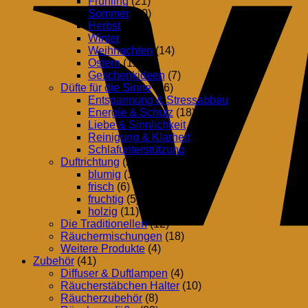
Frühling
(21)
Sommer
(20)
Herbst
(24)
Winter
(23)
Weihnachten
(14)
Ostern
(11)
Geschenkideen
(7)
Düfte für die Sinne
(26)
Entspannung & Stressabbau
(15)
Energie & Schutz
(18)
Liebe & Sinnlichkeit
(16)
Reinigung & Klarheit
(13)
Schlafunterstützung
(6)
Duftrichtung
(25)
blumig
(10)
frisch
(6)
fruchtig
(5)
holzig
(11)
Die Traditionellen
(12)
Räuchermischungen
(18)
Weitere Produkte
(4)
Zubehör
(41)
Diffuser & Duftlampen
(4)
Räucherstäbchen Halter
(10)
Räucherzubehör
(8)