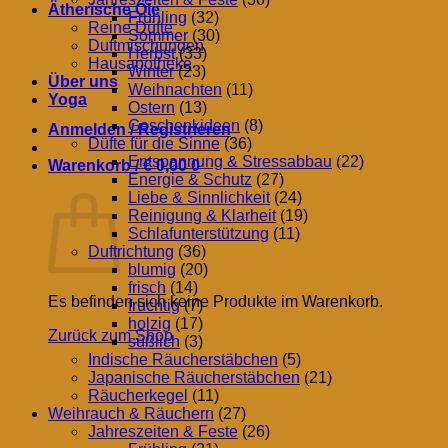
Ätherische Öle
Frühling
(32)
Reine Düfte
Sommer
(30)
Duftmischungen
Herbst
(33)
Hausapotheke
Winter
(23)
Über uns
Weihnachten
(11)
Yoga
Ostern
(13)
Geschenkideen
(8)
Anmelden / Registrieren
Düfte für die Sinne
(36)
Entspannung & Stressabbau
(22)
Warenkorb /
€
0,00
0
Energie & Schutz
(27)
Warenkorb
Liebe & Sinnlichkeit
(24)
Reinigung & Klarheit
(19)
Schlafunterstützung
(11)
Duftrichtung
(36)
blumig
(20)
frisch
(14)
Es befinden sich keine Produkte im Warenkorb.
fruchtig
(7)
holzig
(17)
Zurück zum Shop
süßlich
(3)
Indische Räucherstäbchen
(5)
Japanische Räucherstäbchen
(21)
Räucherkegel
(11)
Weihrauch & Räuchern
(27)
Jahreszeiten & Feste
(26)