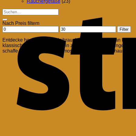
Räuchergefäße
(23)
Suchen
nach:
Nach Preis filtern
Min.
Max.
Filter
Preis
Preis
Entdecke hochwertigen Weihrauch und eine Vielfalt an Räuche
klassischem Weihrauch bis hin zu speziellen Mischungen für 
schaffe eine harmonische Atmosphäre in deinem Zuhause ode