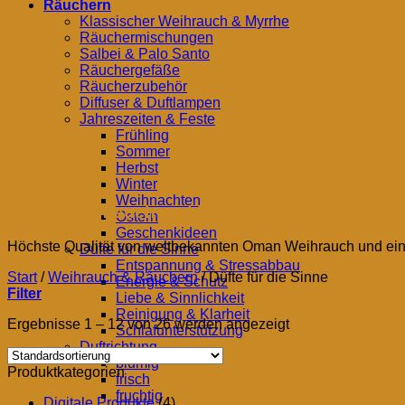
Räuchern
Klassischer Weihrauch & Myrrhe
Räuchermischungen
Salbei & Palo Santo
Räuchergefäße
Räucherzubehör
Diffuser & Duftlampen
Jahreszeiten & Feste
Frühling
Sommer
Herbst
Winter
Weihnachten
Bester Weihrauch und Räuchermischungen
Ostern
Geschenkideen
Höchste Qualität von weltbekannten Oman Weihrauch und einz
Düfte für die Sinne
Entspannung & Stressabbau
Start
/
Weihrauch & Räuchern
/
Düfte für die Sinne
Energie & Schutz
Filter
Liebe & Sinnlichkeit
Reinigung & Klarheit
Ergebnisse 1 – 12 von 26 werden angezeigt
Schlafunterstützung
Duftrichtung
blumig
Produktkategorien
frisch
fruchtig
Digitale Produkte
(4)