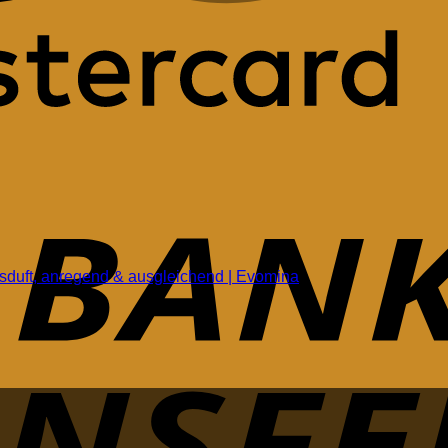
rusduft, anregend & ausgleichend | Evomina