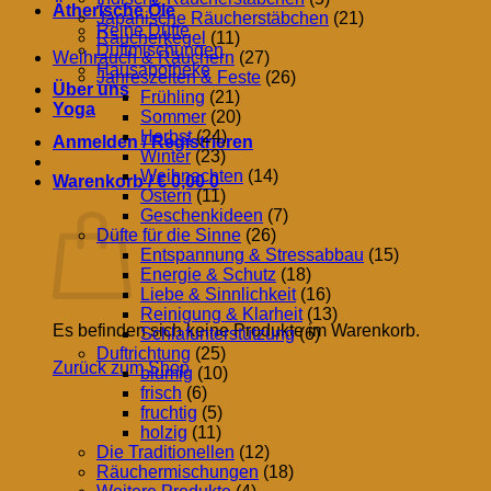
Ätherische Öle
Japanische Räucherstäbchen
(21)
Reine Düfte
Räucherkegel
(11)
Duftmischungen
Weihrauch & Räuchern
(27)
Hausapotheke
Jahreszeiten & Feste
(26)
Über uns
Frühling
(21)
Yoga
Sommer
(20)
Herbst
(24)
Anmelden / Registrieren
Winter
(23)
Weihnachten
(14)
Warenkorb /
€
0,00
0
Ostern
(11)
Warenkorb
Geschenkideen
(7)
Düfte für die Sinne
(26)
Entspannung & Stressabbau
(15)
Energie & Schutz
(18)
Liebe & Sinnlichkeit
(16)
Reinigung & Klarheit
(13)
Es befinden sich keine Produkte im Warenkorb.
Schlafunterstützung
(6)
Duftrichtung
(25)
Zurück zum Shop
blumig
(10)
frisch
(6)
fruchtig
(5)
holzig
(11)
Die Traditionellen
(12)
Räuchermischungen
(18)