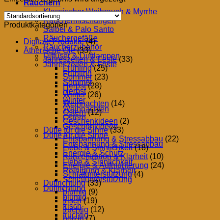
Räuchern
Klassischer Weihrauch & Myrrhe
Räuchermischungen
Produktkategorien
Salbei & Palo Santo
Räuchergefäße
Digitale Produkte
(4)
Räucherzubehör
Ätherische Öle
(33)
Diffuser & Duftlampen
Jahreszeiten & Feste
(33)
Jahreszeiten & Feste
Frühling
(25)
Frühling
Sommer
(23)
Sommer
Herbst
(28)
Herbst
Winter
(26)
Winter
Weihnachten
(14)
Weihnachten
Ostern
(12)
Ostern
Geschenkideen
(2)
Geschenkideen
Düfte für die Sinne
(33)
Düfte für die Sinne
Entspannung & Stressabbau
(22)
Entspannung & Stressabbau
Liebe & Sinnlichkeit
(18)
Energie & Schutz
Konzentration & Klarheit
(10)
Liebe & Sinnlichkeit
Energie & Aufmunterung
(24)
Reinigung & Klarheit
Schlafunterstützung
(4)
Schlafunterstützung
Duftrichtung
(33)
Duftrichtung
blumig
(9)
blumig
frisch
(19)
frisch
fruchtig
(12)
fruchtig
holzig
(7)