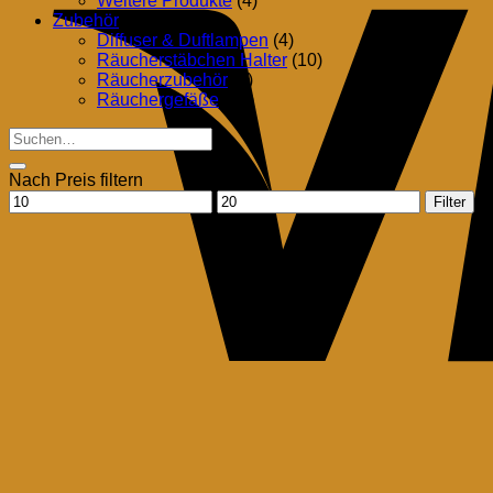
Weitere Produkte
(4)
Zubehör
(41)
Diffuser & Duftlampen
(4)
Räucherstäbchen Halter
(10)
Räucherzubehör
(8)
Räuchergefäße
(23)
Suchen
nach:
Nach Preis filtern
Min.
Max.
Filter
Preis
Preis