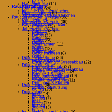
holzig
Hausapotheke
(14)
Räucherstäbchen
Reine Düfte
(24)
Indische Räucherstäbchen
Duftmischungen
(9)
Japanische Räucherstäbchen
Räucherstäbchen & -kegel
(36)
Räucherkegel
Jahreszeiten & Feste
(36)
Räucherstäbchen Halter
Frühling
(32)
Jahreszeiten & Feste
Sommer
(30)
Frühling
Herbst
(33)
Sommer
Winter
(23)
Herbst
Weihnachten
(11)
Winter
Ostern
(13)
Weihnachten
Geschenkideen
(8)
Ostern
Düfte für die Sinne
(36)
Geschenkideen
Entspannung & Stressabbau
(22)
Düfte für die Sinne
Energie & Schutz
(27)
Entspannung & Stressabbau
Liebe & Sinnlichkeit
(24)
Energie & Schutz
Reinigung & Klarheit
(19)
Liebe & Sinnlichkeit
Schlafunterstützung
(11)
Reinigung & Klarheit
Duftrichtung
(36)
Schlafunterstützung
blumig
(20)
Duftrichtung
frisch
(14)
blumig
fruchtig
(7)
frisch
holzig
(17)
fruchtig
süßlich
(3)
holzig
Indische Räucherstäbchen
(5)