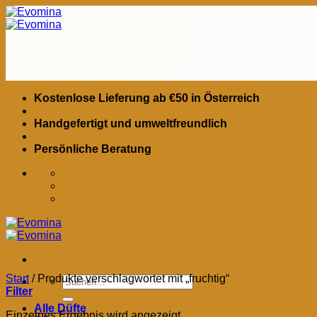
Zum
Inhalt
springen
Kostenlose Lieferung ab €50 in Österreich
Handgefertigt und umweltfreundlich
Persönliche Beratung
Start
/
Produkte verschlagwortet mit „fruchtig“
Suchen
Filter
nach:
Alle Düfte
Einzelnes Ergebnis wird angezeigt