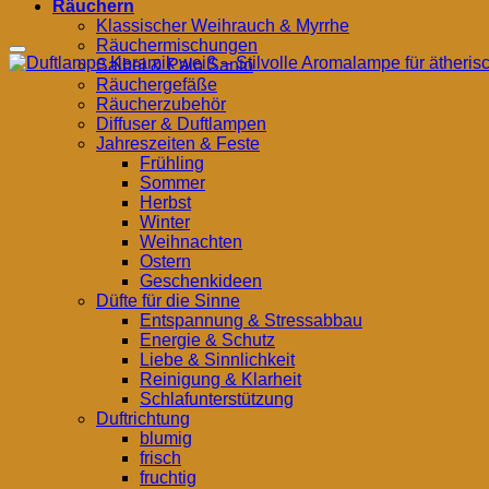
Räuchern
Klassischer Weihrauch & Myrrhe
Räuchermischungen
Salbei & Palo Santo
Räuchergefäße
Räucherzubehör
Diffuser & Duftlampen
Jahreszeiten & Feste
Frühling
Sommer
Herbst
Winter
Weihnachten
Ostern
Geschenkideen
Düfte für die Sinne
Entspannung & Stressabbau
Energie & Schutz
Liebe & Sinnlichkeit
Reinigung & Klarheit
Schlafunterstützung
Duftrichtung
blumig
frisch
fruchtig