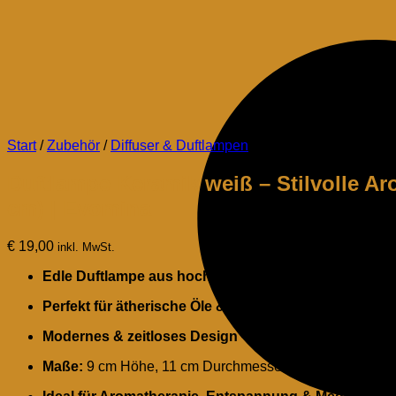
Start
/
Zubehör
/
Diffuser & Duftlampen
Duftlampe Keramik weiß – Stilvolle A
cm) | Evomina
€
19,00
inkl. MwSt.
Edle Duftlampe aus hochwertiger Keramik
Perfekt für ätherische Öle & Wachsmelts
Modernes & zeitloses Design
– passt in jedes Zuhaus
Maße:
9 cm Höhe, 11 cm Durchmesser