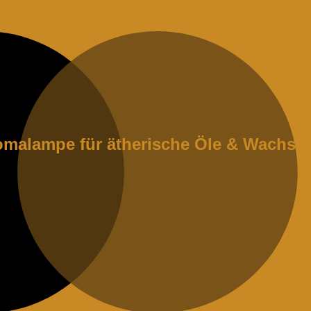
romalampe für ätherische Öle & Wachsme
e