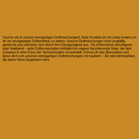
Einzigartige Duftkreationen
Tauche ein in unsere einzigartigen Duftmischungen! Jede Kreation ist mit Liebe kreiert um
dir ein einzigartiges Dufterlebnis zu bieten. Unsere Duftmischungen sind sorgfältig
gemischt und zeichnen sich durch ihre Einzigartigkeit aus. Ob erfrischend, beruhigend
oder belebend – jede Duftkomposition entfaltet ihre eigene faszinierende Note, die dein
Zuhause in eine Oase der Sinnesfreuden verwandelt. Gönne dir das Besondere und
lasse dich von unseren einzigartigen Duftmischungen verzaubern – für eine Atmosphäre,
die deine Sinne begeistern wird.
Wer Steckt hinter Evomina?