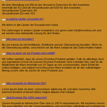
Ab einer Bestellung von €50 ist der Versand in Österreich für dich kostenlos.
Innerhalb der EU sind die Versandkosten ab €150 für dich kostenlos.
Versandkosten Österreich: €5
Versandkosten EU-weit: €15
In welche Länder versendet ihr?
Wir liefern in alle Länder der Europäischen Union.
Für Lieferungen in andere Länder kontaktiere uns gerne unter info@evomina.com und
wir werden eine individuelle Lösung für dich finden.
Wie kann ich bezahlen?
Bei uns kannst du mit Kreditkarte, Debitkarte und per Überweisung bezahlen. Wenn du
die Überweisung wählst, verschicken wir die Ware sobald wir das Geld erhalten haben.
Was ist wenn mir ein Produkt nicht gefällt?
Wir hoffen natürlich, dass dir unsere Evomina Produkte gefallen. Falls du allerdings doch
aus irgendeinen Grund mit unseren Evomina Produkten nicht zufrieden bist, hast du die
Möglichkeit die Ware innerhalb von 14 Tagen an uns zurücksenden. Nach Erhalt der
unbeschädigten, und original verschlossenen Ware erstatten wir dir den vollständigen
Betrag zurück oder du suchst dir neue Produkte aus.
Ätherische Öle
Wie verwende ich ätherische Öle?
Lorem ipsum dolor sit amet, consectetuer adipiscing elit, sed diam nonummy nibh
euismod tincidunt ut laoreet dolore magna aliquam erat volutpat.
Sind Evomina Öle 100% naturrein?
Unsere Auswahl an ätherischen Ölen sind zu 100 % naturbelassen. Wir beziehen unsere
Öle ausschließlich von der Ursprungspflanze und verzichten vollständig auf synthetische