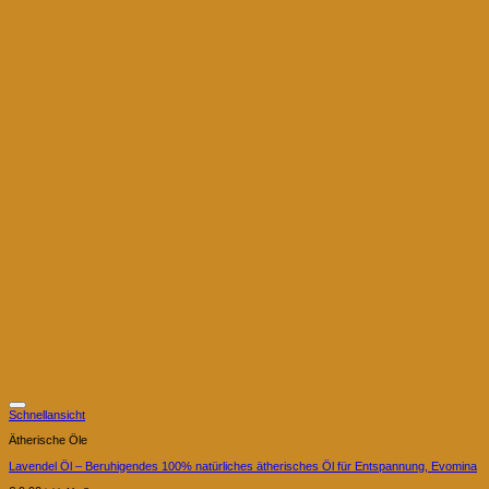
Schnellansicht
Ätherische Öle
Lavendel Öl – Beruhigendes 100% natürliches ätherisches Öl für Entspannung, Evomina