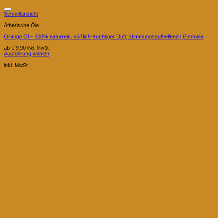
Schnellansicht
Ätherische Öle
Orange Öl – 100% naturrein, süßlich-fruchtiger Duft, stimmungsaufhellend | Evomina
ab
€
9,90
inkl. MwSt.
Ausführung wählen
Dieses
Produkt
inkl. MwSt.
weist
mehrere
Varianten
auf.
Die
Optionen
können
auf
der
Produktseite
gewählt
werden