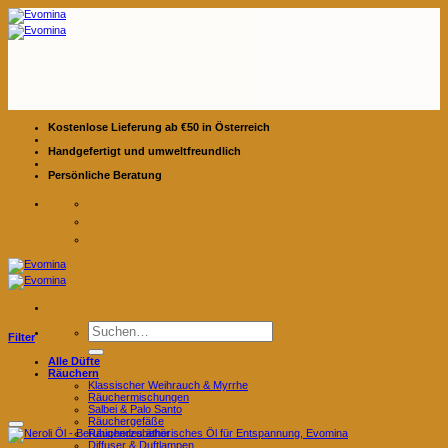
Zum
Inhalt
springen
Kostenlose Lieferung ab €50 in Österreich
Handgefertigt und umweltfreundlich
Persönliche Beratung
Suchen
Filter
nach:
Alle Düfte
Räuchern
Klassischer Weihrauch & Myrrhe
Räuchermischungen
Salbei & Palo Santo
Räuchergefäße
Räucherzubehör
Diffuser & Duftlampen