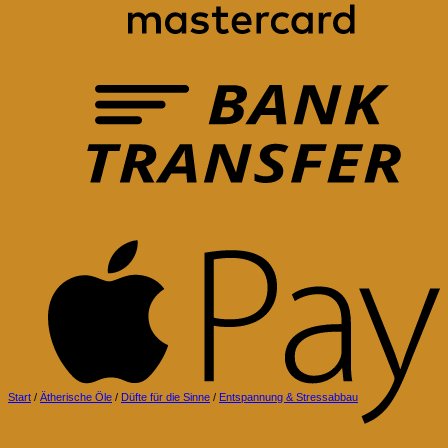
B
T
A
P
Start
/
Ätherische Öle
/
Düfte für die Sinne
/
Entspannung & Stressabbau
Neroli Öl – Beruhigendes ätherisches Öl für
G
Entspannung, Evomina