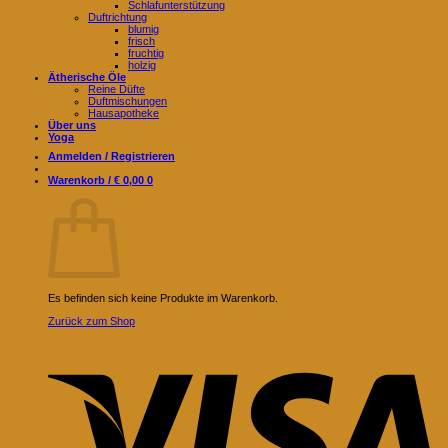
Schlafunterstützung
Duftrichtung
blumig
frisch
fruchtig
holzig
Ätherische Öle
Reine Düfte
Duftmischungen
Hausapotheke
Über uns
Yoga
Anmelden / Registrieren
Warenkorb /
€
0,00
0
Warenkorb
Es befinden sich keine Produkte im Warenkorb.
Zurück zum Shop
V