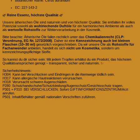
Botanischer Name: Citrus aurantium
EC: 227-143-2
🌿
Reine Essenz, höchste Qualität
🌿
Unsere ätherischen Öle sind naturrein und von höchster Qualität. Sie entfalten ihr volles
Potenzial sowohl als
wohlriechende Duftöle
für ein harmonisches Ambiente als auch
als
wertvolle Rohstoffe
zur Weiterverarbeitung in der Kosmetik.
Bitte beachte: Ätherische Öle fallen rechtlich unter das
Chemikalienrecht (CLP-
Verordnung, EG Nr. 1272/2008)
. Daher ist eine
Kennzeichnung auch bei kleinen
Flaschen (10–30 ml)
gesetzlich vorgeschrieben. Da wir unsere Öle als
Rohstoffe für
Fachanwender
anbieten, handelt es sich
nicht um Kosmetika
, sondern um
kennzeichnungspflichtige Stoffe.
So kannst du dir sicher sein: Mit jedem Tropfen erhältst du ein Produkt, das höchsten
Qualitätsansprüchen genügt – transparent, sicher und naturrein. ✨
Sicherheitshinweis:
H304 Kann bei Verschlucken und Eindringen in die Atemwege tödlich sein.
H317 Kann allergische Hautreaktionen verursachen.
H318 Verursacht schwere Augenschäden.
P280 Schutzhandschuhe/Schutzkleidung/Augenschutz/Gesichtsschutz tragen.
P301 + P310 BEI VERSCHLUCKEN: Sofort GIFTINFORMATIONSZENTRUM/Arzt
anrufen.
P501 Inhalt/Behälter gemäß nationalen Vorschriften zuführen.
Deine Vorteile Bei Evomina