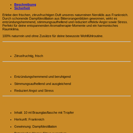
Beschreibung
Sicherheit
Erlebe den frischen, zitrusfruchtigen Duft unseres naturreinen Neroliöls aus Frankreich.
Durch schonende Dampfdestillation aus Bitterorangenblüten gewonnen, wirkt es
entzündungshemmend, stimmungsaufhellend und reduziert effektiv Angst sowie Stress.
Perfekt für deine entspannenden Aromatherapie-Momente und ein harmonisches
Raumklima.
100% naturrein und ohne Zusätze für deine bewusste Wohlfühlroutine.
🌿
Duftprofil
Zitrusfruchtig, frisch
🧘‍♂️
Wirkung
Entzündungshemmend und beruhigend
Stimmungsaufhellend und ausgleichend
Reduziert Angst und Stress
📦
Produktdetails
Inhalt: 10 ml Braunglasflasche mit Tropfer
Herkunft: Frankreich
Gewinnung: Dampfdestillation