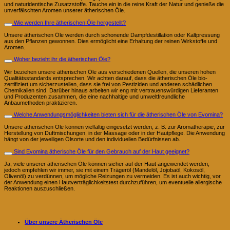
und naturidentische Zusatzstoffe. Tauche ein in die reine Kraft der Natur und genieße die
unverfälschten Aromen unserer ätherischen Öle.
Wie werden Ihre ätherischen Öle hergestellt?
Unsere ätherischen Öle werden durch schonende Dampfdestillation oder Kaltpressung
aus den Pflanzen gewonnen. Dies ermöglicht eine Erhaltung der reinen Wirkstoffe und
Aromen.
Woher bezieht ihr die ätherischen Öle?
Wir beziehen unsere ätherischen Öle aus verschiedenen Quellen, die unseren hohen
Qualitätsstandards entsprechen. Wir achten darauf, dass die ätherischen Öle bio-
zertifiziert um sicherzustellen, dass sie frei von Pestiziden und anderen schädlichen
Chemikalien sind. Darüber hinaus arbeiten wir eng mit vertrauenswürdigen Lieferanten
und Produzenten zusammen, die eine nachhaltige und umweltfreundliche
Anbaumethoden praktizieren.
Welche Anwendungsmöglichkeiten bieten sich für die ätherischen Öle von Evomina?
Unsere ätherischen Öle können vielfältig eingesetzt werden, z. B. zur Aromatherapie, zur
Herstellung von Duftmischungen, in der Massage oder in der Hautpflege. Die Anwendung
hängt von der jeweiligen Ölsorte und den individuellen Bedürfnissen ab.
Sind Evomina ätherische Öle für den Gebrauch auf der Haut geeignet?
Ja, viele unserer ätherischen Öle können sicher auf der Haut angewendet werden,
jedoch empfehlen wir immer, sie mit einem Trägeröl (Mandelöl, Jojobaöl, Kokosöl,
Olivenöl) zu verdünnen, um mögliche Reizungen zu vermeiden. Es ist auch wichtig, vor
der Anwendung einen Hautverträglichkeitstest durchzuführen, um eventuelle allergische
Reaktionen auszuschließen.
Über unsere Ätherischen Öle