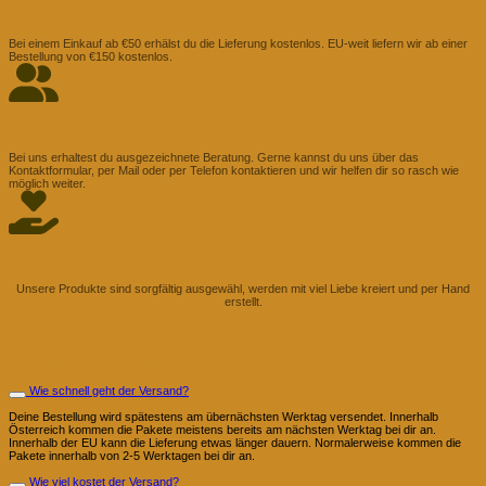
Kostenlose Lieferung
Bei einem Einkauf ab €50 erhälst du die Lieferung kostenlos. EU-weit liefern wir ab einer
Bestellung von €150 kostenlos.
Persönliche Beratung
Bei uns erhaltest du ausgezeichnete Beratung. Gerne kannst du uns über das
Kontaktformular, per Mail oder per Telefon kontaktieren und wir helfen dir so rasch wie
möglich weiter.
Mit Liebe handgemacht
Unsere Produkte sind sorgfältig ausgewähl, werden mit viel Liebe kreiert und per Hand
erstellt.
Fragen und Antworten
Bestellung und Versand
Wie schnell geht der Versand?
Deine Bestellung wird spätestens am übernächsten Werktag versendet. Innerhalb
Österreich kommen die Pakete meistens bereits am nächsten Werktag bei dir an.
Innerhalb der EU kann die Lieferung etwas länger dauern. Normalerweise kommen die
Pakete innerhalb von 2-5 Werktagen bei dir an.
Wie viel kostet der Versand?