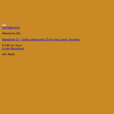
Schnellansicht
Ätherische Öle
Mandarine Öl – Süßes ätherisches Öl für gute Laune, Evomina
€
9,90
inkl. MwSt.
In den Warenkorb
inkl. MwSt.