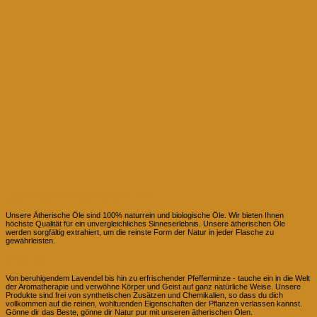
100% naturreine Ätherischen Öle
Unsere Ätherische Öle sind 100% naturrein und biologische Öle. Wir bieten Ihnen
höchste Qualität für ein unvergleichliches Sinneserlebnis. Unsere ätherischen Öle
werden sorgfältig extrahiert, um die reinste Form der Natur in jeder Flasche zu
gewährleisten.
Natur pur
Von beruhigendem Lavendel bis hin zu erfrischender Pfefferminze - tauche ein in die Welt
der Aromatherapie und verwöhne Körper und Geist auf ganz natürliche Weise. Unsere
Produkte sind frei von synthetischen Zusätzen und Chemikalien, so dass du dich
vollkommen auf die reinen, wohltuenden Eigenschaften der Pflanzen verlassen kannst.
Gönne dir das Beste, gönne dir Natur pur mit unseren ätherischen Ölen.