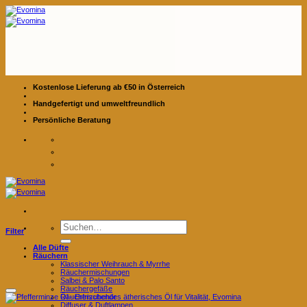
Zum
Inhalt
springen
Kostenlose Lieferung ab €50 in Österreich
Handgefertigt und umweltfreundlich
Persönliche Beratung
Suchen
Filter
nach:
Alle Düfte
Räuchern
Klassischer Weihrauch & Myrrhe
Räuchermischungen
Salbei & Palo Santo
Räuchergefäße
Räucherzubehör
Diffuser & Duftlampen