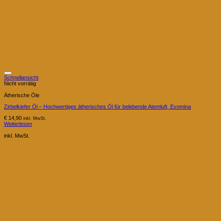
Schnellansicht
Nicht vorrätig
Ätherische Öle
Zirbelkiefer Öl – Hochwertiges ätherisches Öl für belebende Atemluft, Evomina
€
14,90
inkl. MwSt.
Weiterlesen
inkl. MwSt.