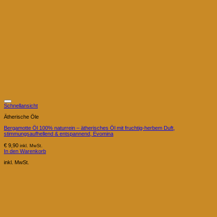
Schnellansicht
Ätherische Öle
Bergamotte Öl 100% naturrein – ätherisches Öl mit fruchtig-herbem Duft,
stimmungsaufhellend & entspannend, Evomina
€
9,90
inkl. MwSt.
In den Warenkorb
inkl. MwSt.