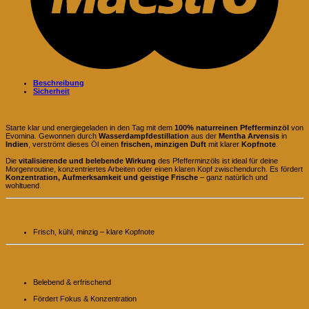
Beschreibung
Sicherheit
Ätherisches Pfefferminzöl – Frische, Klarheit & Fokus
Starte klar und energiegeladen in den Tag mit dem
100% naturreinen Pfefferminzöl
von
Evomina. Gewonnen durch
Wasserdampfdestillation
aus der
Mentha Arvensis
in
Indien
, verströmt dieses Öl einen
frischen, minzigen Duft
mit klarer
Kopfnote
.
Die
vitalisierende und belebende Wirkung
des Pfefferminzöls ist ideal für deine
Morgenroutine, konzentriertes Arbeiten oder einen klaren Kopf zwischendurch. Es fördert
Konzentration, Aufmerksamkeit und geistige Frische
– ganz natürlich und
wohltuend.
🌱
Duftprofil:
Frisch, kühl, minzig – klare Kopfnote
⚡
Wirkung:
Belebend & erfrischend
Fördert Fokus & Konzentration