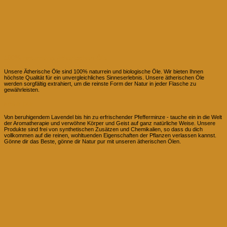
100% naturreine Ätherischen Öle
Unsere Ätherische Öle sind 100% naturrein und biologische Öle. Wir bieten Ihnen
höchste Qualität für ein unvergleichliches Sinneserlebnis. Unsere ätherischen Öle
werden sorgfältig extrahiert, um die reinste Form der Natur in jeder Flasche zu
gewährleisten.
Natur pur
Von beruhigendem Lavendel bis hin zu erfrischender Pfefferminze - tauche ein in die Welt
der Aromatherapie und verwöhne Körper und Geist auf ganz natürliche Weise. Unsere
Produkte sind frei von synthetischen Zusätzen und Chemikalien, so dass du dich
vollkommen auf die reinen, wohltuenden Eigenschaften der Pflanzen verlassen kannst.
Gönne dir das Beste, gönne dir Natur pur mit unseren ätherischen Ölen.