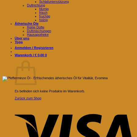
Schlafunterstützung
Duftrichtung
blumig
frisch
fruchtig
holzig
Ätherische Öle
Reine Düfte
Duftmischungen
Hausapotheke
Über uns
Yoga
Anmelden / Registrieren
Warenkorb /
€
0,00
0
Warenkorb
Es befinden sich keine Produkte im Warenkorb.
Zurück zum Shop
V