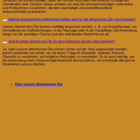
zertifiziert um sicherzustellen, dass sie frei von Pestiziden und anderen schädlichen
Chemikalien sind. Darüber hinaus arbeiten wir eng mit vertrauenswürdigen Lieferanten
und Produzenten zusammen, die eine nachhaltige und umweltfreundliche
Anbaumethoden praktizieren.
Welche Anwendungsmöglichkeiten bieten sich für die ätherischen Öle von Evomina?
Unsere ätherischen Öle können vielfältig eingesetzt werden, z. B. zur Aromatherapie, zur
Herstellung von Duftmischungen, in der Massage oder in der Hautpflege. Die Anwendung
hängt von der jeweiligen Ölsorte und den individuellen Bedürfnissen ab.
Sind Evomina ätherische Öle für den Gebrauch auf der Haut geeignet?
Ja, viele unserer ätherischen Öle können sicher auf der Haut angewendet werden,
jedoch empfehlen wir immer, sie mit einem Trägeröl (Mandelöl, Jojobaöl, Kokosöl,
Olivenöl) zu verdünnen, um mögliche Reizungen zu vermeiden. Es ist auch wichtig, vor
der Anwendung einen Hautverträglichkeitstest durchzuführen, um eventuelle allergische
Reaktionen auszuschließen.
Über unsere Ätherischen Öle