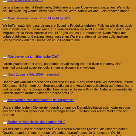
Wie kann ich bezahlen?
Bei uns kannst du mit Kreditkarte, Debitkarte und per Überweisung bezahlen. Wenn du
die Überweisung wählst, verschicken wir die Ware sobald wir das Geld erhalten haben.
Was ist wenn mir ein Produkt nicht gefällt?
Wir hoffen natürlich, dass dir unsere Evomina Produkte gefallen. Falls du allerdings doch
aus irgendeinen Grund mit unseren Evomina Produkten nicht zufrieden bist, hast du die
Möglichkeit die Ware innerhalb von 14 Tagen an uns zurücksenden. Nach Erhalt der
unbeschädigten, und original verschlossenen Ware erstatten wir dir den vollständigen
Betrag zurück oder du suchst dir neue Produkte aus.
Ätherische Öle
Wie verwende ich ätherische Öle?
Lorem ipsum dolor sit amet, consectetuer adipiscing elit, sed diam nonummy nibh
euismod tincidunt ut laoreet dolore magna aliquam erat volutpat.
Sind Evomina Öle 100% naturrein?
Unsere Auswahl an ätherischen Ölen sind zu 100 % naturbelassen. Wir beziehen unsere
Öle ausschließlich von der Ursprungspflanze und verzichten vollständig auf synthetische
und naturidentische Zusatzstoffe. Tauche ein in die reine Kraft der Natur und genieße die
unverfälschten Aromen unserer ätherischen Öle.
Wie werden Ihre ätherischen Öle hergestellt?
Unsere ätherischen Öle werden durch schonende Dampfdestillation oder Kaltpressung
aus den Pflanzen gewonnen. Dies ermöglicht eine Erhaltung der reinen Wirkstoffe und
Aromen.
Woher bezieht ihr die ätherischen Öle?
Wir beziehen unsere ätherischen Öle aus verschiedenen Quellen, die unseren hohen
Qualitätsstandards entsprechen. Wir achten darauf, dass die ätherischen Öle bio-