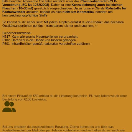
Bitte beachte: Ätherische Öle fallen rechtlich unter das
Chemikalienrecht (CLP-
Verordnung, EG Nr. 1272/2008)
. Daher ist eine
Kennzeichnung auch bei kleinen
Flaschen (10–30 ml)
gesetzlich vorgeschrieben. Da wir unsere Öle als
Rohstoffe für
Fachanwender
anbieten, handelt es sich
nicht um Kosmetika
, sondern um
kennzeichnungspflichtige Stoffe.
So kannst du dir sicher sein: Mit jedem Tropfen erhältst du ein Produkt, das höchsten
Qualitätsansprüchen genügt – transparent, sicher und naturrein. ✨
Sicherheitshinweise:
H317 Kann allergische Hautreaktionen verursachen.
P102 Darf nicht in die Hände von Kindern gelangen.
P501 Inhalt/Behälter gemäß nationalen Vorschriften zuführen.
Deine Vorteile Bei Evomina
Kostenlose Lieferung
Bei einem Einkauf ab €50 erhälst du die Lieferung kostenlos. EU-weit liefern wir ab einer
Bestellung von €150 kostenlos.
Persönliche Beratung
Bei uns erhaltest du ausgezeichnete Beratung. Gerne kannst du uns über das
Kontaktformular, per Mail oder per Telefon kontaktieren und wir helfen dir so rasch wie