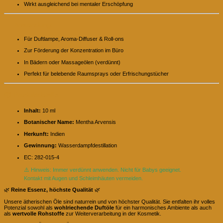
Wirkt ausgleichend bei mentaler Erschöpfung
🧘‍♀️
Anwendung:
Für Duftlampe, Aroma-Diffuser & Roll-ons
Zur Förderung der Konzentration im Büro
In Bädern oder Massageölen (verdünnt)
Perfekt für belebende Raumsprays oder Erfrischungstücher
📦
Produktdetails:
Inhalt:
10 ml
Botanischer Name:
Mentha Arvensis
Herkunft:
Indien
Gewinnung:
Wasserdampfdestillation
EC: 282-015-4
⚠️ Hinweis: Immer verdünnt anwenden. Nicht für Babys geeignet.
Kontakt mit Augen und Schleimhäuten vermeiden.
🌿
Reine Essenz, höchste Qualität
🌿
Unsere ätherischen Öle sind naturrein und von höchster Qualität. Sie entfalten ihr volles
Potenzial sowohl als
wohlriechende Duftöle
für ein harmonisches Ambiente als auch
als
wertvolle Rohstoffe
zur Weiterverarbeitung in der Kosmetik.