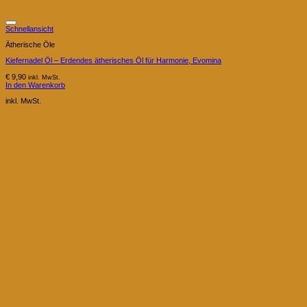
Schnellansicht
Ätherische Öle
Kiefernadel Öl – Erdendes ätherisches Öl für Harmonie, Evomina
€
9,90
inkl. MwSt.
In den Warenkorb
inkl. MwSt.