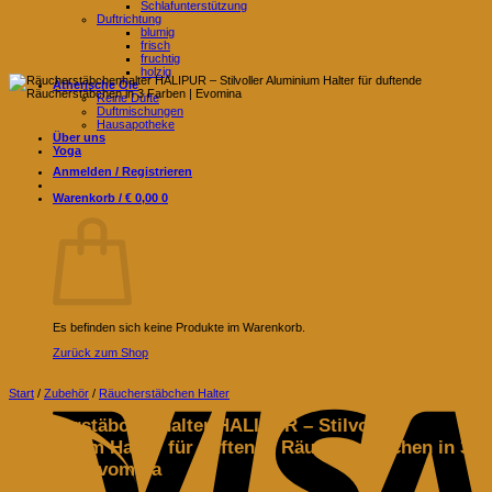
Schlafunterstützung
Duftrichtung
blumig
frisch
fruchtig
holzig
Ätherische Öle
Reine Düfte
Duftmischungen
Hausapotheke
Über uns
Yoga
Anmelden / Registrieren
Warenkorb /
€
0,00
0
Warenkorb
Es befinden sich keine Produkte im Warenkorb.
Zurück zum Shop
V
Start
/
Zubehör
/
Räucherstäbchen Halter
Räucherstäbchenhalter HALIPUR – Stilvoller
Aluminium Halter für duftende Räucherstäbchen in 3
Farben | Evomina