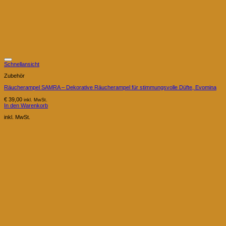
Schnellansicht
Zubehör
Räucherampel SAMRA – Dekorative Räucherampel für stimmungsvolle Düfte, Evomina
€
39,00
inkl. MwSt.
In den Warenkorb
inkl. MwSt.