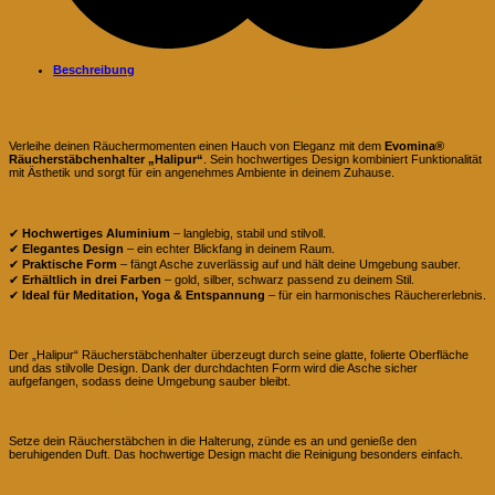
Beschreibung
Räucherstäbchenhalter „Halipur“ – Stilvoller Halter für deine
Räucherstäbchen
Verleihe deinen Räuchermomenten einen Hauch von Eleganz mit dem
Evomina®
Räucherstäbchenhalter „Halipur“
. Sein hochwertiges Design kombiniert Funktionalität
mit Ästhetik und sorgt für ein angenehmes Ambiente in deinem Zuhause.
Warum „Halipur“ der perfekte Räucherstäbchenhalter für dich ist:
✔
Hochwertiges Aluminium
– langlebig, stabil und stilvoll.
✔
Elegantes Design
– ein echter Blickfang in deinem Raum.
✔
Praktische Form
– fängt Asche zuverlässig auf und hält deine Umgebung sauber.
✔
Erhältlich in drei Farben
– gold, silber, schwarz passend zu deinem Stil.
✔
Ideal für Meditation, Yoga & Entspannung
– für ein harmonisches Räuchererlebnis.
Edles Design & durchdachte Funktionalität
Der „Halipur“ Räucherstäbchenhalter überzeugt durch seine glatte, folierte Oberfläche
und das stilvolle Design. Dank der durchdachten Form wird die Asche sicher
aufgefangen, sodass deine Umgebung sauber bleibt.
Anwendung & Pflege
Setze dein Räucherstäbchen in die Halterung, zünde es an und genieße den
beruhigenden Duft. Das hochwertige Design macht die Reinigung besonders einfach.
Bestelle jetzt deinen Räucherstäbchenhalter „Halipur“ und bringe Stil