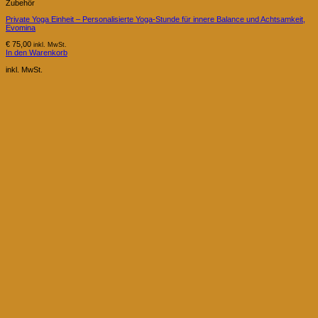
Zubehör
Private Yoga Einheit – Personalisierte Yoga-Stunde für innere Balance und Achtsamkeit,
Evomina
€
75,00
inkl. MwSt.
In den Warenkorb
inkl. MwSt.