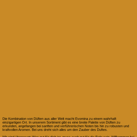
Über Evomina
Die Kombination von Düften aus aller Welt macht Evomina zu einem wahrhaft
einzigartigen Ort. In unserem Sortiment gibt es eine breite Palette von Düften zu
erkunden, angefangen bei sanften und verführerischen Noten bis hin zu robusten und
kraftvollen Aromen. Bei uns dreht sich alles um den Zauber des Duftes.
Wir sind überzeugt: Was gut für dich ist, muss auch gut für die Erde sein. Willkommen bei