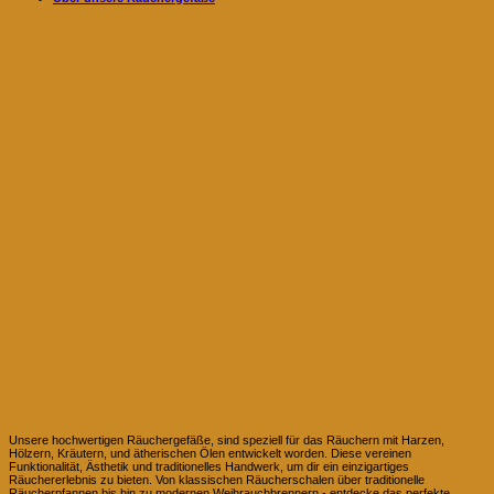
Räuchergefäße
Unsere hochwertigen Räuchergefäße, sind speziell für das Räuchern mit Harzen,
Hölzern, Kräutern, und ätherischen Ölen entwickelt worden. Diese vereinen
Funktionalität, Ästhetik und traditionelles Handwerk, um dir ein einzigartiges
Räuchererlebnis zu bieten. Von klassischen Räucherschalen über traditionelle
Räucherpfannen bis hin zu modernen Weihrauchbrennern - entdecke das perfekte