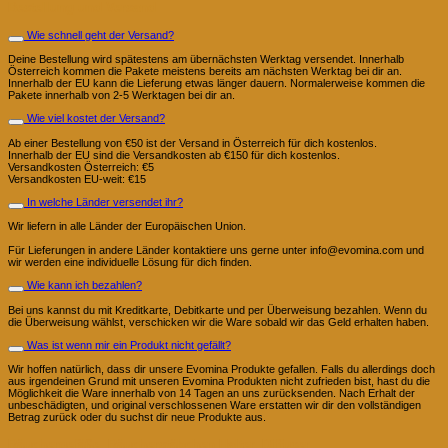
Bestellung und Versand
Wie schnell geht der Versand?
Deine Bestellung wird spätestens am übernächsten Werktag versendet. Innerhalb
Österreich kommen die Pakete meistens bereits am nächsten Werktag bei dir an.
Innerhalb der EU kann die Lieferung etwas länger dauern. Normalerweise kommen die
Pakete innerhalb von 2-5 Werktagen bei dir an.
Wie viel kostet der Versand?
Ab einer Bestellung von €50 ist der Versand in Österreich für dich kostenlos.
Innerhalb der EU sind die Versandkosten ab €150 für dich kostenlos.
Versandkosten Österreich: €5
Versandkosten EU-weit: €15
In welche Länder versendet ihr?
Wir liefern in alle Länder der Europäischen Union.
Für Lieferungen in andere Länder kontaktiere uns gerne unter info@evomina.com und
wir werden eine individuelle Lösung für dich finden.
Wie kann ich bezahlen?
Bei uns kannst du mit Kreditkarte, Debitkarte und per Überweisung bezahlen. Wenn du
die Überweisung wählst, verschicken wir die Ware sobald wir das Geld erhalten haben.
Was ist wenn mir ein Produkt nicht gefällt?
Wir hoffen natürlich, dass dir unsere Evomina Produkte gefallen. Falls du allerdings doch
aus irgendeinen Grund mit unseren Evomina Produkten nicht zufrieden bist, hast du die
Möglichkeit die Ware innerhalb von 14 Tagen an uns zurücksenden. Nach Erhalt der
unbeschädigten, und original verschlossenen Ware erstatten wir dir den vollständigen
Betrag zurück oder du suchst dir neue Produkte aus.
Räuchergefäße, Räucherstäbchen Halter, Diffuser