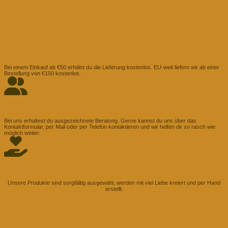
& Harmonie in dein Zuhause!
Deine Vorteile Bei Evomina
Kostenlose Lieferung
Bei einem Einkauf ab €50 erhälst du die Lieferung kostenlos. EU-weit liefern wir ab einer
Bestellung von €150 kostenlos.
Persönliche Beratung
Bei uns erhaltest du ausgezeichnete Beratung. Gerne kannst du uns über das
Kontaktformular, per Mail oder per Telefon kontaktieren und wir helfen dir so rasch wie
möglich weiter.
Mit Liebe handgemacht
Unsere Produkte sind sorgfältig ausgewähl, werden mit viel Liebe kreiert und per Hand
erstellt.
Fragen und Antworten