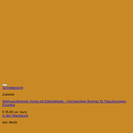
Schnellansicht
Zubehör
Weihrauchbrenner Korba mit Edelstahlsieb – Hochwertiger Brenner für Räucherungen,
Evomina
€
35,00
inkl. MwSt.
In den Warenkorb
inkl. MwSt.