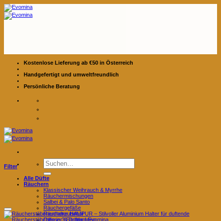
Zum
Inhalt
springen
Kostenlose Lieferung ab €50 in Österreich
Handgefertigt und umweltfreundlich
Persönliche Beratung
Suchen
Filter
nach:
Alle Düfte
Räuchern
Klassischer Weihrauch & Myrrhe
Räuchermischungen
Salbei & Palo Santo
Räuchergefäße
Räucherzubehör
Diffuser & Duftlampen