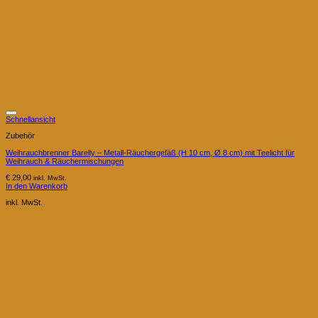
Schnellansicht
Zubehör
Weihrauchbrenner Barelly – Metall-Räuchergefäß (H 10 cm, Ø 8 cm) mit Teelicht für
Weihrauch & Räuchermischungen
€
29,00
inkl. MwSt.
In den Warenkorb
inkl. MwSt.