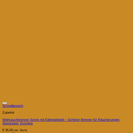
Schnellansicht
Zubehör
Weihrauchbrenner Sonne mit Edelstahlsieb – Schöner Brenner für Räucherungen,
Speckstein, Evomina
€
35,00
inkl. MwSt.