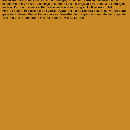
modernes Design mit innovativer Technologie, um ein einzigartiges Dufterlebnis zu
bieten. Einfach Wasser und einige Tropfen deines Lieblings-ätherischen Öls hinzufügen,
und der Diffuser verteilt sanften Nebel und den bevorzugten Duft im Raum. Mit
verschiedenen Einstellungen für Zeitintervalle und Lichtfarben kannst du die Atmosphäre
ganz nach deinen Wünschen anpassen. Genieße die Entspannung und die beruhigende
Wirkung von ätherischen Ölen mit unserem Aroma Diffuser.
Wer Steckt hinter Evomina?