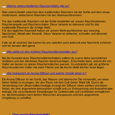
Welche unterschiedlichen Räuchergefäße gibt es?
Man unterscheidet zwischen dem traditionellen Räuchern mit der Kohle und dem etwas
moderneren, einfacheren Räuchern mit den Weihrauchbrennern.
Für das traditionelle Räuchern mit der Kohle empfehlen wir unsere Räucherpfannen,
Räucherampeln und Räucherschalen. Diese Variante ist intensiver und für das
traditionelle Räuchern die richtige Wahl.
Für den täglichen Raumduft haben wir unsere Weihrauchbrenner aus messing,
Speckstein, Metall oder Keramik. Diese Variante ist einfacher, schneller und dezenter
vom Duft.
Falls du dir unsicher bist kannst du uns natürlich auch jederzeit eine Nachricht schicken
und wir beraten dich gerne.
Wie wähle ich den richtigen Räucherstäbchenhalter aus?
Bei der Auswahl eines Räucherstäbchenhalters solltest du zuerst deine persönlichen
Vorlieben und den Stil deines Raumes berücksichtigen. Entscheide dann, welche Art von
Halter am besten zu deinen Räucherstäbchen passen. Grundsätzlich gilt, ein größerer
Räucherstäbchen Halter hat mehr Fläche und die Asche bleibt leichter drauf liegen.
Wie funktioniert ein Aroma Diffuser und welche Vorteile bietet er?
Ein Aroma Diffuser ist ein Gerät, das Wasser und ätherische Öle verwendet, um einen
feinen Nebel zu erzeugen, der den Raum mit dem Duft deiner Wahl füllt. Durch die
Verwendung von Ultraschalltechnologie erzeugt der Diffuser einen sanften und leisen
Nebel, der eine angenehme Atmosphäre schafft und zur Entspannung und Aromatherapie
beiträgt. Die verschiedenen Einstellungen für Zeitintervalle und Lichtfarben ermöglichen
es, die Atmosphäre nach deinen Wünschen anzupassen und eine angenehme
Umgebung zu schaffen.
Über unsere Räuchergefäße