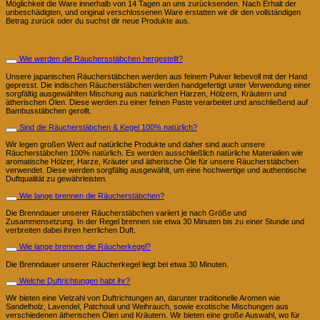
Möglichkeit die Ware innerhalb von 14 Tagen an uns zurücksenden. Nach Erhalt der
unbeschädigten, und original verschlossenen Ware erstatten wir dir den vollständigen
Betrag zurück oder du suchst dir neue Produkte aus.
Räucherstäbchen & Kegel
Wie werden die Räuchersstäbchen hergestellt?
Unsere japanischen Räucherstäbchen werden aus feinem Pulver liebevoll mit der Hand
gepresst. Die indischen Räucherstäbchen werden handgefertigt unter Verwendung einer
sorgfältig ausgewählten Mischung aus natürlichen Harzen, Hölzern, Kräutern und
ätherischen Ölen. Diese werden zu einer feinen Paste verarbeitet und anschließend auf
Bambusstäbchen gerollt.
Sind die Räucherstäbchen & Kegel 100% natürlich?
Wir legen großen Wert auf natürliche Produkte und daher sind auch unsere
Räucherstäbchen 100% natürlich. Es werden ausschließlich natürliche Materialien wie
aromatische Hölzer, Harze, Kräuter und ätherische Öle für unsere Räucherstäbchen
verwendet. Diese werden sorgfältig ausgewählt, um eine hochwertige und authentische
Duftqualität zu gewährleisten.
Wie lange brennen die Räucherstäbchen?
Die Brenndauer unserer Räucherstäbchen variiert je nach Größe und
Zusammensetzung. In der Regel brennen sie etwa 30 Minuten bis zu einer Stunde und
verbreiten dabei ihren herrlichen Duft.
Wie lange brennen die Räucherkegel?
Die Brenndauer unserer Räucherkegel liegt bei etwa 30 Minuten.
Welche Duftrichtungen habt ihr?
Wir bieten eine Vielzahl von Duftrichtungen an, darunter traditionelle Aromen wie
Sandelholz, Lavendel, Patchouli und Weihrauch, sowie exotische Mischungen aus
verschiedenen ätherischen Ölen und Kräutern. Wir bieten eine große Auswahl, wo für