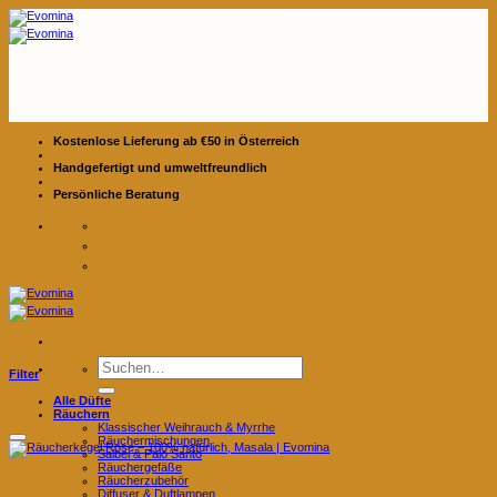
Zum
Inhalt
springen
Kostenlose Lieferung ab €50 in Österreich
Handgefertigt und umweltfreundlich
Persönliche Beratung
Suchen
Filter
nach:
Alle Düfte
Räuchern
Klassischer Weihrauch & Myrrhe
Räuchermischungen
Salbei & Palo Santo
Räuchergefäße
Räucherzubehör
Diffuser & Duftlampen