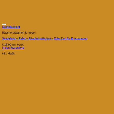
Schnellansicht
Räucherstäbchen & -kegel
Sandelholz – Relax – Räucherstäbchen – Edler Duft für Entspannung
€
18,90
inkl. MwSt.
In den Warenkorb
inkl. MwSt.