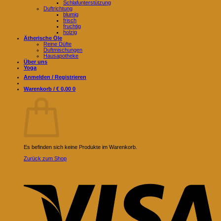
Schlafunterstützung
Duftrichtung
blumig
frisch
fruchtig
holzig
Ätherische Öle
Reine Düfte
Duftmischungen
Hausapotheke
Über uns
Yoga
Anmelden / Registrieren
Warenkorb /
€
0,00
0
Warenkorb
Es befinden sich keine Produkte im Warenkorb.
Zurück zum Shop
V