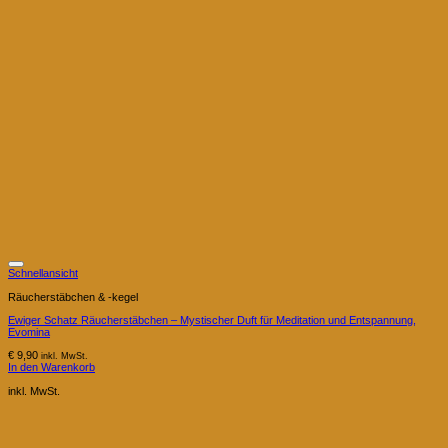
Schnellansicht
Räucherstäbchen & -kegel
Ewiger Schatz Räucherstäbchen – Mystischer Duft für Meditation und Entspannung,
Evomina
€
9,90
inkl. MwSt.
In den Warenkorb
inkl. MwSt.