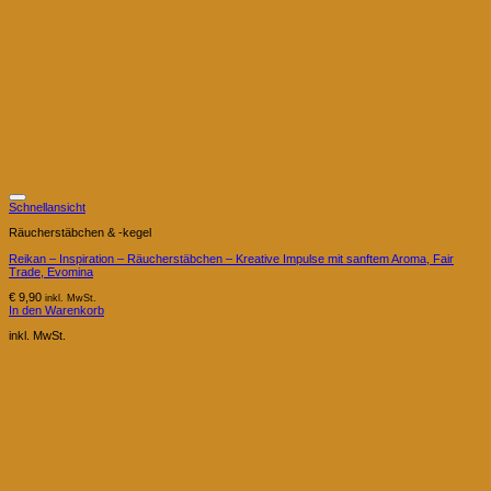
Schnellansicht
Räucherstäbchen & -kegel
Reikan – Inspiration – Räucherstäbchen – Kreative Impulse mit sanftem Aroma, Fair
Trade, Evomina
€
9,90
inkl. MwSt.
In den Warenkorb
inkl. MwSt.