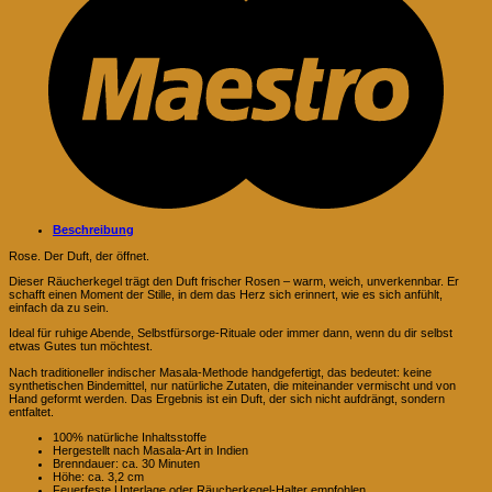
Beschreibung
Rose. Der Duft, der öffnet.
Dieser Räucherkegel trägt den Duft frischer Rosen – warm, weich, unverkennbar. Er
schafft einen Moment der Stille, in dem das Herz sich erinnert, wie es sich anfühlt,
einfach da zu sein.
Ideal für ruhige Abende, Selbstfürsorge-Rituale oder immer dann, wenn du dir selbst
etwas Gutes tun möchtest.
Nach traditioneller indischer Masala-Methode handgefertigt, das bedeutet: keine
synthetischen Bindemittel, nur natürliche Zutaten, die miteinander vermischt und von
Hand geformt werden. Das Ergebnis ist ein Duft, der sich nicht aufdrängt, sondern
entfaltet.
100% natürliche Inhaltsstoffe
Hergestellt nach Masala-Art in Indien
Brenndauer: ca. 30 Minuten
Höhe: ca. 3,2 cm
Feuerfeste Unterlage oder Räucherkegel-Halter empfohlen