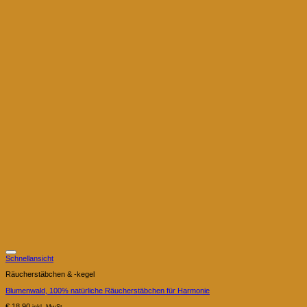
Schnellansicht
Räucherstäbchen & -kegel
Blumenwald, 100% natürliche Räucherstäbchen für Harmonie
€
18,90
inkl. MwSt.