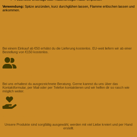
Verwendung:
Spitze anzünden, kurz durchglühen lassen, Flamme erlöschen lassen und
ankommen.
Deine Vorteile Bei Evomina
Kostenlose Lieferung
Bei einem Einkauf ab €50 erhälst du die Lieferung kostenlos. EU-weit liefern wir ab einer
Bestellung von €150 kostenlos.
Persönliche Beratung
Bei uns erhaltest du ausgezeichnete Beratung. Gerne kannst du uns über das
Kontaktformular, per Mail oder per Telefon kontaktieren und wir helfen dir so rasch wie
möglich weiter.
Mit Liebe handgemacht
Unsere Produkte sind sorgfältig ausgewähl, werden mit viel Liebe kreiert und per Hand
erstellt.