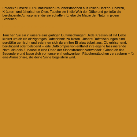
Entdecke unsere 100% natürlichen Räucherstäbchen aus reinen Harzen, Hölzern,
Kräutern und ätherischen Ölen. Tauche ein in die Welt der Düfte und genieße die
beruhigende Atmosphäre, die sie schaffen. Erlebe die Magie der Natur in jedem
Stäbchen.
Einzigartige Duftkreationen
Tauchen Sie ein in unsere einzigartigen Duftmischungen! Jede Kreation ist mit Liebe
kreiert um dir ein einzigartiges Dufterlebnis zu bieten. Unsere Duftmischungen sind
sorgfältig gemischt und zeichnen sich durch ihre Einzigartigkeit aus. Ob erfrischend,
beruhigend oder belebend – jede Duftkomposition entfaltet ihre eigene faszinierende
Note, die dein Zuhause in eine Oase der Sinnesfreuden verwandelt. Gönne dir das
Besondere und lasse dich von unseren hochwertigen Räucherstäbchen verzaubern – für
eine Atmosphäre, die deine Sinne begeistern wird.