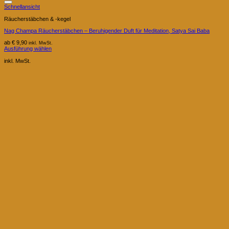
Schnellansicht
Räucherstäbchen & -kegel
Nag Champa Räucherstäbchen – Beruhigender Duft für Meditation, Satya Sai Baba
ab
€
9,90
inkl. MwSt.
Ausführung wählen
Dieses
Produkt
inkl. MwSt.
weist
mehrere
Varianten
auf.
Die
Optionen
können
auf
der
Produktseite
gewählt
werden