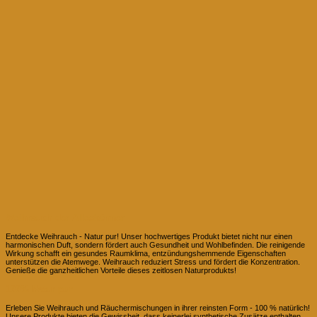
Weihrauch der Alleskönner
Entdecke Weihrauch - Natur pur! Unser hochwertiges Produkt bietet nicht nur einen
harmonischen Duft, sondern fördert auch Gesundheit und Wohlbefinden. Die reinigende
Wirkung schafft ein gesundes Raumklima, entzündungshemmende Eigenschaften
unterstützen die Atemwege. Weihrauch reduziert Stress und fördert die Konzentration.
Genieße die ganzheitlichen Vorteile dieses zeitlosen Naturprodukts!
100% Natur pur
Erleben Sie Weihrauch und Räuchermischungen in ihrer reinsten Form - 100 % natürlich!
Unsere Produkte bieten die Gewissheit, dass keinerlei synthetische Zusätze enthalten