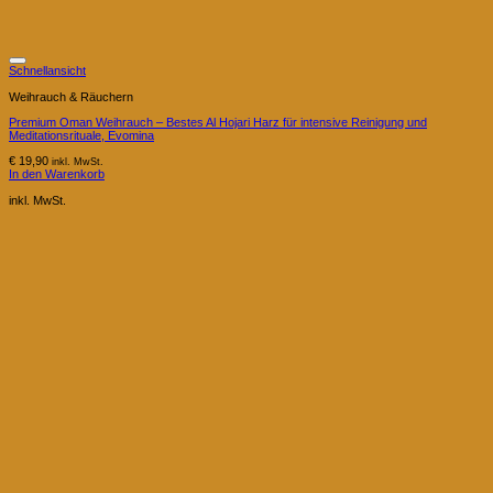
Schnellansicht
Weihrauch & Räuchern
Premium Oman Weihrauch – Bestes Al Hojari Harz für intensive Reinigung und
Meditationsrituale, Evomina
€
19,90
inkl. MwSt.
In den Warenkorb
inkl. MwSt.