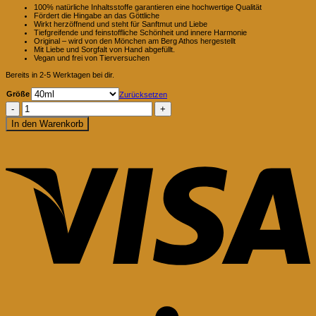
100% natürliche Inhaltsstoffe garantieren eine hochwertige Qualität
Fördert die Hingabe an das Göttliche
Wirkt herzöffnend und steht für Sanftmut und Liebe
Tiefgreifende und feinstoffliche Schönheit und innere Harmonie
Original – wird von den Mönchen am Berg Athos hergestellt
Mit Liebe und Sorgfalt von Hand abgefüllt.
Vegan und frei von Tierversuchen
Bereits in 2-5 Werktagen bei dir.
Größe
Zurücksetzen
Rosenweihrauch
-
Beruhigender
In den Warenkorb
Weihrauch
für
V
Rituale,
Berg
Athos,
Evomina
Menge
S