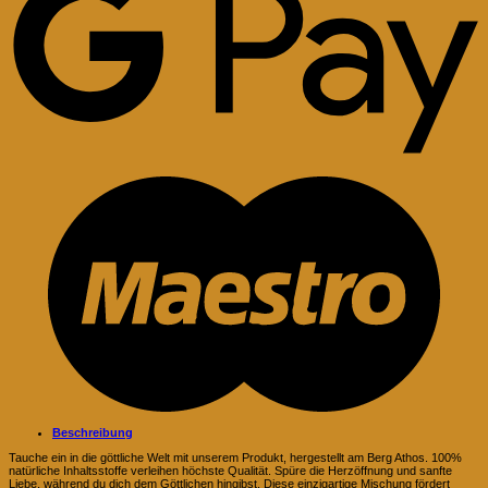
M
Beschreibung
Tauche ein in die göttliche Welt mit unserem Produkt, hergestellt am Berg Athos. 100%
natürliche Inhaltsstoffe verleihen höchste Qualität. Spüre die Herzöffnung und sanfte
Liebe, während du dich dem Göttlichen hingibst. Diese einzigartige Mischung fördert