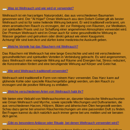
Weihrauch & Räuchern
Was ist Weihrauch und wie wird er verwendet?
Weihrauch ist ein harzartiges Naturprodukt, das aus verschiedenen Baumarten
gewonnen wird. Der "Al Hojari" Oman Weihrauch asu dem Dofarh Gebiet gilt als bester
Weihrauch und ist für seine heilende Wirkung bekannt. Er wird traditionell verbrannt, um
einen aromatischen Rauch zu erzeugen, der zur Reinigung von Räumen, zur Meditation,
zur spirituellen Praxis und zur Schaffung einer angenehmen Atmosphäre verwendet wird.
Der Premium Weihrauch wird im Oman auch für seine gesundheitliche Wirkung in
Wasser gegeben und getrunken oder direkt gekaut wie einen Kaugummi.
Achtung! Wir sind kein Arzt und dürfen keine medizinische Auskunft geben.
Welche Vorteile hat das Räuchern mit Weihrauch?
Das Räuchern mit Weihrauch hat eine lange Geschichte und wird mit verschiedenen
gesundheitlichen und spirituellen Vorteilen in Verbindung gebracht. Es wird angenommen,
dass Weihrauch eine reinigende Wirkung auf Räume und Energien hat, Stress reduziert,
die Konzentration fördert und eine beruhigende Wirkung auf Körper und Geist hat.
Wie wird Weihrauch traditionell verwendet?
Weihrauch wird traditionell in Form von reinem Harz verwendet. Das Harz kann auf
glühende Kohle oder spezielle Räuchergefäße gelegt werden, um den Rauch zu
erzeugen und die positive Wirkung zu entfalten.
Welche verschiedenen Arten von Weihrauch habt ihr?
Wir bieten eine Vielzahl von Weihrauchsorten an, darunter klassische Weihrauchsorten
wie Oman Weihrauch und Myrrhe, sowie spezielle Mischungen und Duftvarianten, die
aus verschiedenen Harzen, Hölzern, Blüten und ätherischen Ölen hergestellt werden.
Schau dazu gerne bei unseren Räuchermischungen um eine passenden Duft zu finden.
Bei Fragen kannst du dich natürlich auch immer gerne bei uns melden und wir beraten
dich gerne.
Gibt es besondere Anlässe oder Rituale, bei denen Weihrauch verwendet wird?
Weihrauch wird bei einer Vielzahl von besonderen Anlässen und spirituellen Praktiken