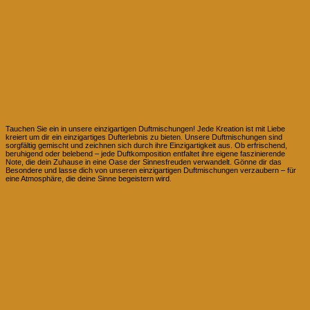
Einzigartige Duftkreationen
Tauchen Sie ein in unsere einzigartigen Duftmischungen! Jede Kreation ist mit Liebe
kreiert um dir ein einzigartiges Dufterlebnis zu bieten. Unsere Duftmischungen sind
sorgfältig gemischt und zeichnen sich durch ihre Einzigartigkeit aus. Ob erfrischend,
beruhigend oder belebend – jede Duftkomposition entfaltet ihre eigene faszinierende
Note, die dein Zuhause in eine Oase der Sinnesfreuden verwandelt. Gönne dir das
Besondere und lasse dich von unseren einzigartigen Duftmischungen verzaubern – für
eine Atmosphäre, die deine Sinne begeistern wird.
Wer Steckt hinter Evomina?