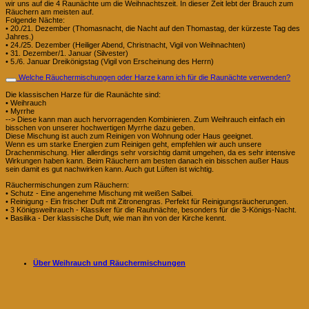
wir uns auf die 4 Raunächte um die Weihnachtszeit. In dieser Zeit lebt der Brauch zum
Räuchern am meisten auf.
Folgende Nächte:
• 20./21. Dezember (Thomasnacht, die Nacht auf den Thomastag, der kürzeste Tag des
Jahres.)
• 24./25. Dezember (Heiliger Abend, Christnacht, Vigil von Weihnachten)
• 31. Dezember/1. Januar (Silvester)
• 5./6. Januar Dreikönigstag (Vigil von Erscheinung des Herrn)
Welche Räuchermischungen oder Harze kann ich für die Raunächte verwenden?
Die klassischen Harze für die Raunächte sind:
• Weihrauch
• Myrrhe
--> Diese kann man auch hervorragenden Kombinieren. Zum Weihrauch einfach ein
bisschen von unserer hochwertigen Myrrhe dazu geben.
Diese Mischung ist auch zum Reinigen von Wohnung oder Haus geeignet.
Wenn es um starke Energien zum Reinigen geht, empfehlen wir auch unsere
Drachenmischung. Hier allerdings sehr vorsichtig damit umgehen, da es sehr intensive
Wirkungen haben kann. Beim Räuchern am besten danach ein bisschen außer Haus
sein damit es gut nachwirken kann. Auch gut Lüften ist wichtig.
Räuchermischungen zum Räuchern:
• Schutz - Eine angenehme Mischung mit weißen Salbei.
• Reinigung - Ein frischer Duft mit Zitronengras. Perfekt für Reinigungsräucherungen.
• 3 Königsweihrauch - Klassiker für die Rauhnächte, besonders für die 3-Königs-Nacht.
• Basilika - Der klassische Duft, wie man ihn von der Kirche kennt.
Über Weihrauch und Räuchermischungen