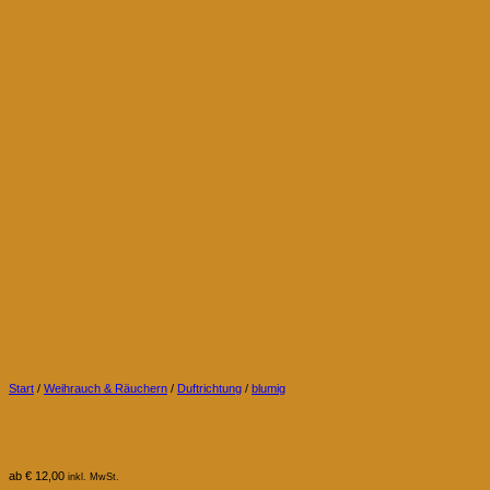
Start
/
Weihrauch & Räuchern
/
Duftrichtung
/
blumig
Rosenweihrauch – Beruhigender Weihrauch für
Rituale, Berg Athos, Evomina
ab
€
12,00
inkl. MwSt.