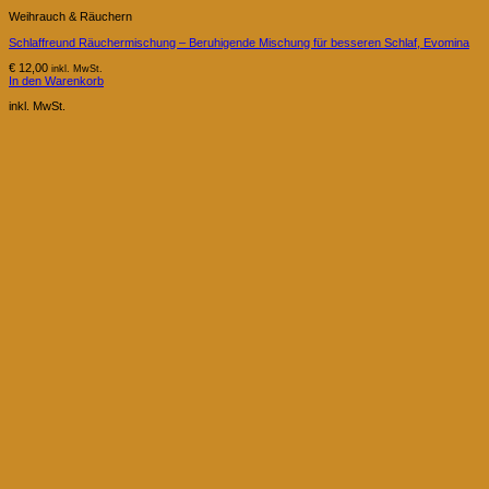
Weihrauch & Räuchern
Schlaffreund Räuchermischung – Beruhigende Mischung für besseren Schlaf, Evomina
€
12,00
inkl. MwSt.
In den Warenkorb
inkl. MwSt.