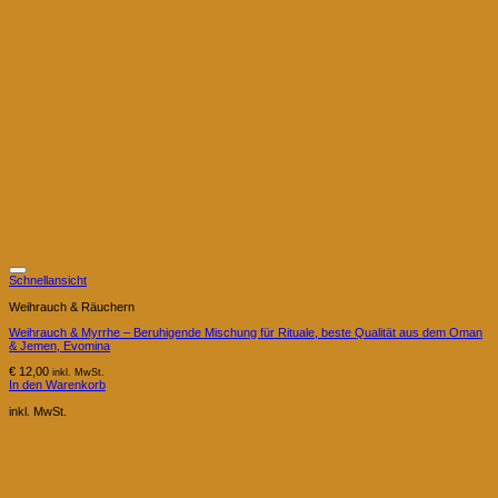
Schnellansicht
Weihrauch & Räuchern
Weihrauch & Myrrhe – Beruhigende Mischung für Rituale, beste Qualität aus dem Oman
& Jemen, Evomina
€
12,00
inkl. MwSt.
In den Warenkorb
inkl. MwSt.