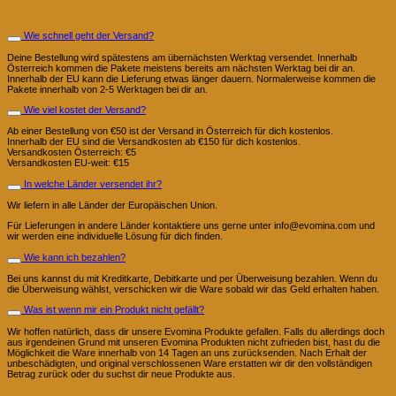
Bestellung und Versand
Wie schnell geht der Versand?
Deine Bestellung wird spätestens am übernächsten Werktag versendet. Innerhalb
Österreich kommen die Pakete meistens bereits am nächsten Werktag bei dir an.
Innerhalb der EU kann die Lieferung etwas länger dauern. Normalerweise kommen die
Pakete innerhalb von 2-5 Werktagen bei dir an.
Wie viel kostet der Versand?
Ab einer Bestellung von €50 ist der Versand in Österreich für dich kostenlos.
Innerhalb der EU sind die Versandkosten ab €150 für dich kostenlos.
Versandkosten Österreich: €5
Versandkosten EU-weit: €15
In welche Länder versendet ihr?
Wir liefern in alle Länder der Europäischen Union.
Für Lieferungen in andere Länder kontaktiere uns gerne unter info@evomina.com und
wir werden eine individuelle Lösung für dich finden.
Wie kann ich bezahlen?
Bei uns kannst du mit Kreditkarte, Debitkarte und per Überweisung bezahlen. Wenn du
die Überweisung wählst, verschicken wir die Ware sobald wir das Geld erhalten haben.
Was ist wenn mir ein Produkt nicht gefällt?
Wir hoffen natürlich, dass dir unsere Evomina Produkte gefallen. Falls du allerdings doch
aus irgendeinen Grund mit unseren Evomina Produkten nicht zufrieden bist, hast du die
Möglichkeit die Ware innerhalb von 14 Tagen an uns zurücksenden. Nach Erhalt der
unbeschädigten, und original verschlossenen Ware erstatten wir dir den vollständigen
Betrag zurück oder du suchst dir neue Produkte aus.