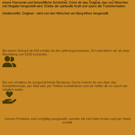
innere Harmonie und feinstoffliche Schönheit. Gönn dir das Original, das von Mönchen
mit Hingabe hergestellt wird. Erlebe die spirituelle Kraft und spüre die Transformation.
Inhaltsstoffe:
Original – wird von den Mönchen am Berg Athos hergestellt
Deine Vorteile Bei Evomina
Kostenlose Lieferung
Bei einem Einkauf ab €50 erhälst du die Lieferung kostenlos. EU-weit liefern wir ab einer
Bestellung von €150 kostenlos.
Persönliche Beratung
Bei uns erhaltest du ausgezeichnete Beratung. Gerne kannst du uns über das
Kontaktformular, per Mail oder per Telefon kontaktieren und wir helfen dir so rasch wie
möglich weiter.
Mit Liebe handgemacht
Unsere Produkte sind sorgfältig ausgewähl, werden mit viel Liebe kreiert und per Hand
erstellt.
Fragen und Antworten