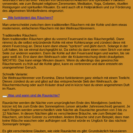
verwendet, wie zum Beispiel religiösen Zeremonien, Meditation, Yoga, Gebeten, rituellen
Reinigungen und spirituellen Ritualen. Es wird auch oft in Heilpraktiken und zur Förderung
des allgemeinen Wohlbefindens eingesetzt.
Wie funktioniert das Räuchern?
Man unterscheidet zwischen dem traditionellen Räuchern mit der Kohle und dem etwas
moderneren, einfacheren Räuchern mit den Weihrauchbrennern.
Traditionelles Räuchern:
Beim traditionellen Räuchern gibst du vorerst Feuersand in das Räuchergefäß. Dann
nimmst du die selbst entzündende Kohle mit einer Kohlenzange und zündest diese mit
einem Feuerzeug an. Diese kann dann etwas "spritzen" und glüht durch. Solange in der
Luft halten, bis sie einmal durchgeglüht ist. Da siehst du dann einen roten Strich von einer
Seite zur anderen wandern. Dann die Kohle auf den Feuersand legen und warten, bis sie
ganz weiß ist. Erst dann den Weihrauch oder die Kräutermischung direkt draufgeben.
WICHTIG: Das kann einige Minuten dauern. Wenn du allerdings das gewünschte
Räucherwerk zu früh auf die Kohle gibst, kann es verbrennen und dann entsteht ein
unangenehmer Geruch.
Schnelle Variante:
Die Weihrauchbrenner von Evomina. Diese funktionieren ganz einfach mit einem Teelicht.
Dieses zündest du an und gibst auf das entsprechende Sieb den Weihrauch, die
Räuchermischung oder auch Kräuter drauf und in kürze hast du einen angenehmen Duft
im Raum.
Was und wann sind die Raunächte?
Raunächte werden die Nächte vom ursprünglichen Ende des Mondjahres (welches
kürzer ist) bis zum Ende des Sonnenjahres (unser aktueller Jahreswechsel) genannt. Je
nach Region werden unterschiedlich viele Nächte als Raunächte gesehen von 3 bis zu
12 Nächten. In diesen Nächten gibt es verschiedene Bräuche, wie zum Beispiel das
Räuchern, um böse Geister zu vertreiben. Andere Bräuche sind zum Beispiel, dass man
keine Wäsche waschen oder aufhängen soll. Sonst würde es Unglück für das nächste
Sonnenjahr bringen.
Es gibt verschiedene Glauben, wie viele Raunächte es gibt: Grundsätzlich fokussieren