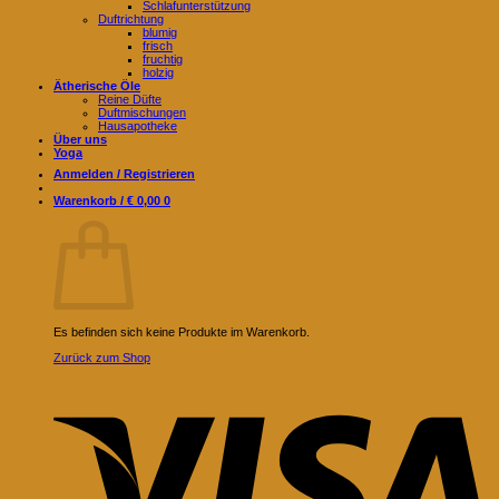
Schlafunterstützung
Duftrichtung
blumig
frisch
fruchtig
holzig
Ätherische Öle
Reine Düfte
Duftmischungen
Hausapotheke
Über uns
Yoga
Anmelden / Registrieren
Warenkorb /
€
0,00
0
Warenkorb
Es befinden sich keine Produkte im Warenkorb.
Zurück zum Shop
V