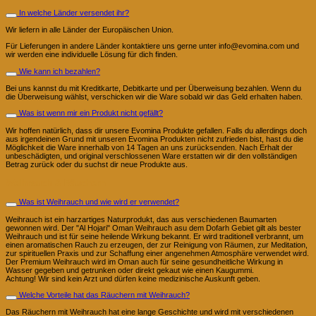
In welche Länder versendet ihr?
Wir liefern in alle Länder der Europäischen Union.
Für Lieferungen in andere Länder kontaktiere uns gerne unter info@evomina.com und
wir werden eine individuelle Lösung für dich finden.
Wie kann ich bezahlen?
Bei uns kannst du mit Kreditkarte, Debitkarte und per Überweisung bezahlen. Wenn du
die Überweisung wählst, verschicken wir die Ware sobald wir das Geld erhalten haben.
Was ist wenn mir ein Produkt nicht gefällt?
Wir hoffen natürlich, dass dir unsere Evomina Produkte gefallen. Falls du allerdings doch
aus irgendeinen Grund mit unseren Evomina Produkten nicht zufrieden bist, hast du die
Möglichkeit die Ware innerhalb von 14 Tagen an uns zurücksenden. Nach Erhalt der
unbeschädigten, und original verschlossenen Ware erstatten wir dir den vollständigen
Betrag zurück oder du suchst dir neue Produkte aus.
Weihrauch & Räuchern
Was ist Weihrauch und wie wird er verwendet?
Weihrauch ist ein harzartiges Naturprodukt, das aus verschiedenen Baumarten
gewonnen wird. Der "Al Hojari" Oman Weihrauch asu dem Dofarh Gebiet gilt als bester
Weihrauch und ist für seine heilende Wirkung bekannt. Er wird traditionell verbrannt, um
einen aromatischen Rauch zu erzeugen, der zur Reinigung von Räumen, zur Meditation,
zur spirituellen Praxis und zur Schaffung einer angenehmen Atmosphäre verwendet wird.
Der Premium Weihrauch wird im Oman auch für seine gesundheitliche Wirkung in
Wasser gegeben und getrunken oder direkt gekaut wie einen Kaugummi.
Achtung! Wir sind kein Arzt und dürfen keine medizinische Auskunft geben.
Welche Vorteile hat das Räuchern mit Weihrauch?
Das Räuchern mit Weihrauch hat eine lange Geschichte und wird mit verschiedenen