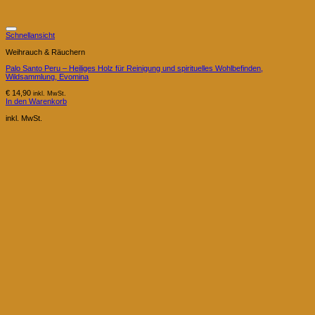
Schnellansicht
Weihrauch & Räuchern
Palo Santo Peru – Heiliges Holz für Reinigung und spirituelles Wohlbefinden,
Wildsammlung, Evomina
€
14,90
inkl. MwSt.
In den Warenkorb
inkl. MwSt.