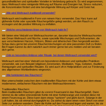
gesundheitlichen und spirituellen Vorteilen in Verbindung gebracht. Es wird angenommen,
dass Weihrauch eine reinigende Wirkung auf Räume und Energien hat, Stress reduziert,
die Konzentration fördert und eine beruhigende Wirkung auf Körper und Geist hat.
Wie wird Weihrauch traditionell verwendet?
Weihrauch wird traditionell in Form von reinem Harz verwendet. Das Harz kann auf
glühende Kohle oder spezielle Räuchergefäße gelegt werden, um den Rauch zu
erzeugen und die positive Wirkung zu entfalten.
Welche verschiedenen Arten von Weihrauch habt ihr?
Wir bieten eine Vielzahl von Weihrauchsorten an, darunter klassische Weihrauchsorten
wie Oman Weihrauch und Myrrhe, sowie spezielle Mischungen und Duftvarianten, die
aus verschiedenen Harzen, Hölzern, Blüten und ätherischen Ölen hergestellt werden.
Schau dazu gerne bei unseren Räuchermischungen um eine passenden Duft zu finden.
Bei Fragen kannst du dich natürlich auch immer gerne bei uns melden und wir beraten
dich gerne.
Gibt es besondere Anlässe oder Rituale, bei denen Weihrauch verwendet wird?
Weihrauch wird bei einer Vielzahl von besonderen Anlässen und spirituellen Praktiken
verwendet, wie zum Beispiel religiösen Zeremonien, Meditation, Yoga, Gebeten, rituellen
Reinigungen und spirituellen Ritualen. Es wird auch oft in Heilpraktiken und zur Förderung
des allgemeinen Wohlbefindens eingesetzt.
Wie funktioniert das Räuchern?
Man unterscheidet zwischen dem traditionellen Räuchern mit der Kohle und dem etwas
moderneren, einfacheren Räuchern mit den Weihrauchbrennern.
Traditionelles Räuchern:
Beim traditionellen Räuchern gibst du vorerst Feuersand in das Räuchergefäß. Dann
nimmst du die selbst entzündende Kohle mit einer Kohlenzange und zündest diese mit
einem Feuerzeug an. Diese kann dann etwas "spritzen" und glüht durch. Solange in der
Luft halten, bis sie einmal durchgeglüht ist. Da siehst du dann einen roten Strich von einer
Seite zur anderen wandern. Dann die Kohle auf den Feuersand legen und warten, bis sie