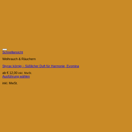
Schnellansicht
Weihrauch & Räuchern
Styrax körnig – Süßlicher Duft für Harmonie, Evomina
ab
€
12,00
inkl. MwSt.
Ausführung wählen
Dieses
Produkt
inkl. MwSt.
weist
mehrere
Varianten
auf.
Die
Optionen
können
auf
der
Produktseite
gewählt
werden