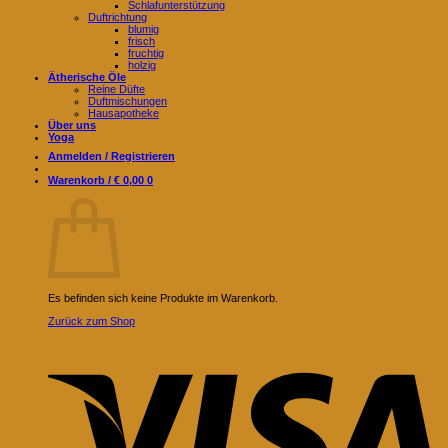
Schlafunterstützung
Duftrichtung
blumig
frisch
fruchtig
holzig
Ätherische Öle
Reine Düfte
Duftmischungen
Hausapotheke
Über uns
Yoga
Anmelden / Registrieren
Warenkorb /
€
0,00
0
Warenkorb
Es befinden sich keine Produkte im Warenkorb.
Zurück zum Shop
V