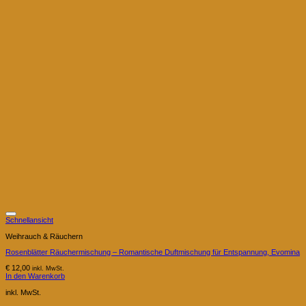
Schnellansicht
Weihrauch & Räuchern
Rosenblätter Räuchermischung – Romantische Duftmischung für Entspannung, Evomina
€
12,00
inkl. MwSt.
In den Warenkorb
inkl. MwSt.