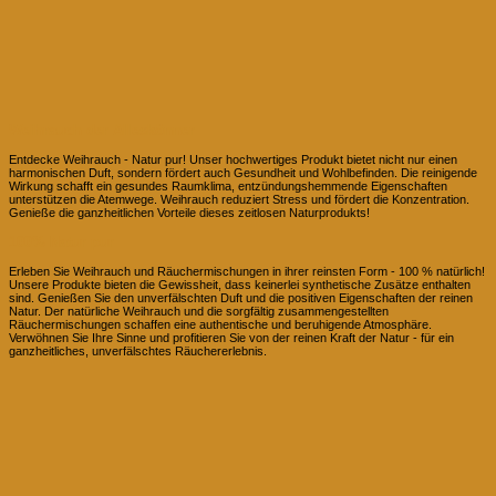
Weihrauch der Alleskönner
Entdecke Weihrauch - Natur pur! Unser hochwertiges Produkt bietet nicht nur einen
harmonischen Duft, sondern fördert auch Gesundheit und Wohlbefinden. Die reinigende
Wirkung schafft ein gesundes Raumklima, entzündungshemmende Eigenschaften
unterstützen die Atemwege. Weihrauch reduziert Stress und fördert die Konzentration.
Genieße die ganzheitlichen Vorteile dieses zeitlosen Naturprodukts!
100% Natur pur
Erleben Sie Weihrauch und Räuchermischungen in ihrer reinsten Form - 100 % natürlich!
Unsere Produkte bieten die Gewissheit, dass keinerlei synthetische Zusätze enthalten
sind. Genießen Sie den unverfälschten Duft und die positiven Eigenschaften der reinen
Natur. Der natürliche Weihrauch und die sorgfältig zusammengestellten
Räuchermischungen schaffen eine authentische und beruhigende Atmosphäre.
Verwöhnen Sie Ihre Sinne und profitieren Sie von der reinen Kraft der Natur - für ein
ganzheitliches, unverfälschtes Räuchererlebnis.