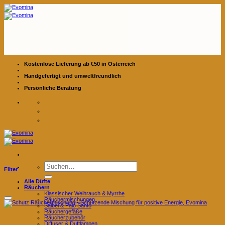
Zum
Inhalt
springen
Kostenlose Lieferung ab €50 in Österreich
Handgefertigt und umweltfreundlich
Persönliche Beratung
Suchen
Filter
nach:
Alle Düfte
Räuchern
Klassischer Weihrauch & Myrrhe
Räuchermischungen
Salbei & Palo Santo
Räuchergefäße
Räucherzubehör
Diffuser & Duftlampen