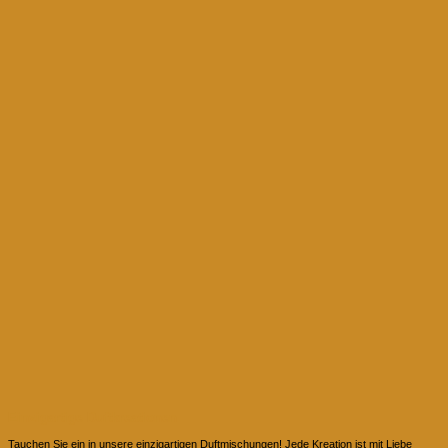
Einzigartige Duftkreationen
Tauchen Sie ein in unsere einzigartigen Duftmischungen! Jede Kreation ist mit Liebe