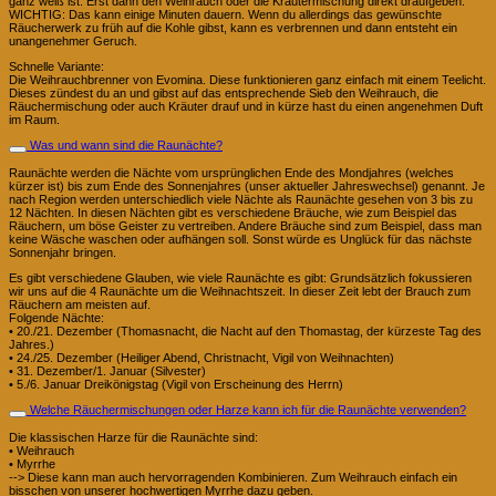
ganz weiß ist. Erst dann den Weihrauch oder die Kräutermischung direkt draufgeben.
WICHTIG: Das kann einige Minuten dauern. Wenn du allerdings das gewünschte
Räucherwerk zu früh auf die Kohle gibst, kann es verbrennen und dann entsteht ein
unangenehmer Geruch.
Schnelle Variante:
Die Weihrauchbrenner von Evomina. Diese funktionieren ganz einfach mit einem Teelicht.
Dieses zündest du an und gibst auf das entsprechende Sieb den Weihrauch, die
Räuchermischung oder auch Kräuter drauf und in kürze hast du einen angenehmen Duft
im Raum.
Was und wann sind die Raunächte?
Raunächte werden die Nächte vom ursprünglichen Ende des Mondjahres (welches
kürzer ist) bis zum Ende des Sonnenjahres (unser aktueller Jahreswechsel) genannt. Je
nach Region werden unterschiedlich viele Nächte als Raunächte gesehen von 3 bis zu
12 Nächten. In diesen Nächten gibt es verschiedene Bräuche, wie zum Beispiel das
Räuchern, um böse Geister zu vertreiben. Andere Bräuche sind zum Beispiel, dass man
keine Wäsche waschen oder aufhängen soll. Sonst würde es Unglück für das nächste
Sonnenjahr bringen.
Es gibt verschiedene Glauben, wie viele Raunächte es gibt: Grundsätzlich fokussieren
wir uns auf die 4 Raunächte um die Weihnachtszeit. In dieser Zeit lebt der Brauch zum
Räuchern am meisten auf.
Folgende Nächte:
• 20./21. Dezember (Thomasnacht, die Nacht auf den Thomastag, der kürzeste Tag des
Jahres.)
• 24./25. Dezember (Heiliger Abend, Christnacht, Vigil von Weihnachten)
• 31. Dezember/1. Januar (Silvester)
• 5./6. Januar Dreikönigstag (Vigil von Erscheinung des Herrn)
Welche Räuchermischungen oder Harze kann ich für die Raunächte verwenden?
Die klassischen Harze für die Raunächte sind:
• Weihrauch
• Myrrhe
--> Diese kann man auch hervorragenden Kombinieren. Zum Weihrauch einfach ein
bisschen von unserer hochwertigen Myrrhe dazu geben.