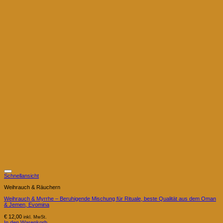
Schnellansicht
Weihrauch & Räuchern
Weihrauch & Myrrhe – Beruhigende Mischung für Rituale, beste Qualität aus dem Oman
& Jemen, Evomina
€
12,00
inkl. MwSt.
In den Warenkorb