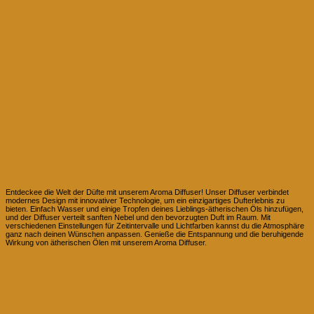
Aroma Diffuser
Entdeckee die Welt der Düfte mit unserem Aroma Diffuser! Unser Diffuser verbindet
modernes Design mit innovativer Technologie, um ein einzigartiges Dufterlebnis zu
bieten. Einfach Wasser und einige Tropfen deines Lieblings-ätherischen Öls hinzufügen,
und der Diffuser verteilt sanften Nebel und den bevorzugten Duft im Raum. Mit
verschiedenen Einstellungen für Zeitintervalle und Lichtfarben kannst du die Atmosphäre
ganz nach deinen Wünschen anpassen. Genieße die Entspannung und die beruhigende
Wirkung von ätherischen Ölen mit unserem Aroma Diffuser.
Wer Steckt hinter Evomina?