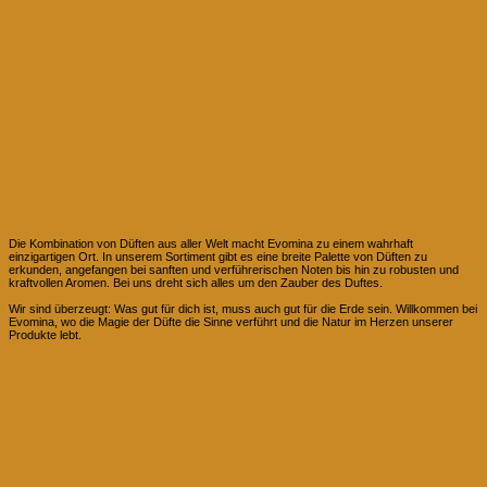
Über Evomina
Die Kombination von Düften aus aller Welt macht Evomina zu einem wahrhaft
einzigartigen Ort. In unserem Sortiment gibt es eine breite Palette von Düften zu
erkunden, angefangen bei sanften und verführerischen Noten bis hin zu robusten und
kraftvollen Aromen. Bei uns dreht sich alles um den Zauber des Duftes.
Wir sind überzeugt: Was gut für dich ist, muss auch gut für die Erde sein. Willkommen bei
Evomina, wo die Magie der Düfte die Sinne verführt und die Natur im Herzen unserer
Produkte lebt.