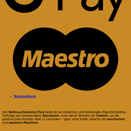
M
Beschreibung
Weihrauchbrenner Pera – Elegantes Räuchergefäß aus Speckstein
Der
Weihrauchbrenner Pera
bietet dir ein modernes und funktionales Räuchererlebnis.
Gefertigt aus hochwertigem
Speckstein
, nutzt dieser Brenner ein
Teelicht
, um die
gewünschten Aromen sanft zu verbreiten – ganz ohne Kohle. Ideal für ein
raucharmes
und
sauberes Räuchern
.
Warum der Weihrauchbrenner Pera perfekt für dich ist: