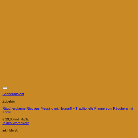
Schnellansicht
Zubehör
Räucherpfanne Riad aus Messing mit Holzgriff – Traditionelle Pfanne zum Räuchern mit
Kohle
€
29,00
inkl. MwSt.
In den Warenkorb
inkl. MwSt.