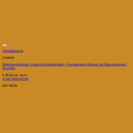
Schnellansicht
Zubehör
Weihrauchbrenner Korba mit Edelstahlsieb – Hochwertiger Brenner für Räucherungen,
Evomina
€
35,00
inkl. MwSt.
In den Warenkorb
inkl. MwSt.