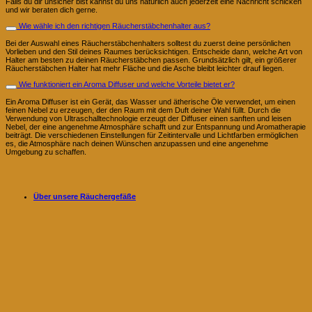
Falls du dir unsicher bist kannst du uns natürlich auch jederzeit eine Nachricht schicken
und wir beraten dich gerne.
Wie wähle ich den richtigen Räucherstäbchenhalter aus?
Bei der Auswahl eines Räucherstäbchenhalters solltest du zuerst deine persönlichen
Vorlieben und den Stil deines Raumes berücksichtigen. Entscheide dann, welche Art von
Halter am besten zu deinen Räucherstäbchen passen. Grundsätzlich gilt, ein größerer
Räucherstäbchen Halter hat mehr Fläche und die Asche bleibt leichter drauf liegen.
Wie funktioniert ein Aroma Diffuser und welche Vorteile bietet er?
Ein Aroma Diffuser ist ein Gerät, das Wasser und ätherische Öle verwendet, um einen
feinen Nebel zu erzeugen, der den Raum mit dem Duft deiner Wahl füllt. Durch die
Verwendung von Ultraschalltechnologie erzeugt der Diffuser einen sanften und leisen
Nebel, der eine angenehme Atmosphäre schafft und zur Entspannung und Aromatherapie
beiträgt. Die verschiedenen Einstellungen für Zeitintervalle und Lichtfarben ermöglichen
es, die Atmosphäre nach deinen Wünschen anzupassen und eine angenehme
Umgebung zu schaffen.
Über unsere Räuchergefäße