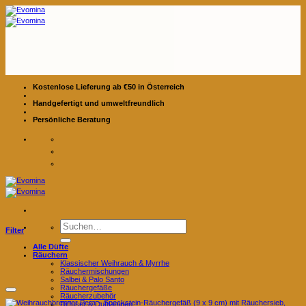
Zum
Inhalt
springen
Kostenlose Lieferung ab €50 in Österreich
Handgefertigt und umweltfreundlich
Persönliche Beratung
Suchen
Filter
nach:
Alle Düfte
Räuchern
Klassischer Weihrauch & Myrrhe
Räuchermischungen
Salbei & Palo Santo
Räuchergefäße
Räucherzubehör
Diffuser & Duftlampen