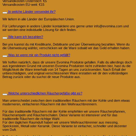
Versandkosten Österreich: €5
Versandkosten EU-weit: €15
In welche Länder versendet ihr?
Wir liefern in alle Länder der Europäischen Union.
Für Lieferungen in andere Länder kontaktiere uns gerne unter info@evomina.com und
wir werden eine individuelle Lösung für dich finden.
Wie kann ich bezahlen?
Bei uns kannst du mit Kreditkarte, Debitkarte und per Überweisung bezahlen. Wenn du
die Überweisung wählst, verschicken wir die Ware sobald wir das Geld erhalten haben.
Was ist wenn mir ein Produkt nicht gefällt?
Wir hoffen natürlich, dass dir unsere Evomina Produkte gefallen. Falls du allerdings doch
aus irgendeinen Grund mit unseren Evomina Produkten nicht zufrieden bist, hast du die
Möglichkeit die Ware innerhalb von 14 Tagen an uns zurücksenden. Nach Erhalt der
unbeschädigten, und original verschlossenen Ware erstatten wir dir den vollständigen
Betrag zurück oder du suchst dir neue Produkte aus.
Räuchergefäße, Räucherstäbchen Halter, Diffuser
Welche unterschiedlichen Räuchergefäße gibt es?
Man unterscheidet zwischen dem traditionellen Räuchern mit der Kohle und dem etwas
moderneren, einfacheren Räuchern mit den Weihrauchbrennern.
Für das traditionelle Räuchern mit der Kohle empfehlen wir unsere Räucherpfannen,
Räucherampeln und Räucherschalen. Diese Variante ist intensiver und für das
traditionelle Räuchern die richtige Wahl.
Für den täglichen Raumduft haben wir unsere Weihrauchbrenner aus messing,
Speckstein, Metall oder Keramik. Diese Variante ist einfacher, schneller und dezenter
vom Duft.