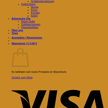
Schlafunterstützung
Duftrichtung
blumig
frisch
fruchtig
holzig
Ätherische Öle
Reine Düfte
Duftmischungen
Hausapotheke
Über uns
Yoga
Anmelden / Registrieren
Warenkorb /
€
0,00
0
Warenkorb
Es befinden sich keine Produkte im Warenkorb.
Zurück zum Shop
V