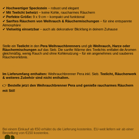
✔
Hochwertiger Speckstein
– robust und elegant
✔
Mit Teelicht beheizt
– keine Kohle, raucharmes Räuchern
✔
Perfekte Größe:
9 x 9 cm – kompakt und funktional
✔
Sanftes Räuchern von Weihrauch & Räuchermischungen
– für eine entspannte
Atmosphäre
✔
Vielseitig einsetzbar
– auch als dekorativer Blickfang in deinem Zuhause
So funktioniert der Weihrauchbrenner Pera:
Stelle ein
Teelicht
in den
Pera Weihrauchbrenners
und gib
Weihrauch, Harze oder
Räuchermischungen
auf das Sieb. Die sanfte Wärme des Teelichts entfaltet die Aromen
gleichmäßig, wenig Rauch und ohne Kohlenutzung – für ein angenehmes und sauberes
Räuchererlebnis.
Hinweis:
Im Lieferumfang enthalten:
Weihrauchbrenner Pera inkl. Sieb.
Teelicht, Räucherwerk
& weiteres Zubehör sind nicht enthalten.
👉
Bestelle jetzt den Weihrauchbrenner Pera und genieße raucharmes Räuchern
mit Stil!
Deine Vorteile Bei Evomina
Kostenlose Lieferung
Bei einem Einkauf ab €50 erhälst du die Lieferung kostenlos. EU-weit liefern wir ab einer
Bestellung von €150 kostenlos.