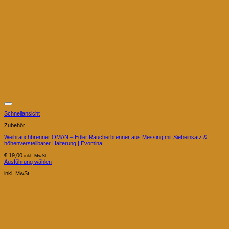
Schnellansicht
Zubehör
Weihrauchbrenner OMAN – Edler Räucherbrenner aus Messing mit Siebeinsatz &
höhenverstellbarer Halterung | Evomina
€
19,00
inkl. MwSt.
Ausführung wählen
Dieses
Produkt
inkl. MwSt.
weist
mehrere
Varianten
auf.
Die
Optionen
können
auf
der