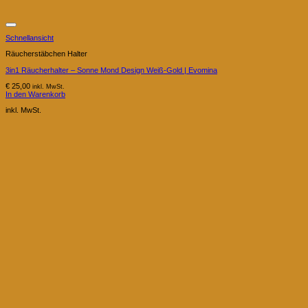
Schnellansicht
Räucherstäbchen Halter
3in1 Räucherhalter – Sonne Mond Design Weiß-Gold | Evomina
€
25,00
inkl. MwSt.
In den Warenkorb
inkl. MwSt.