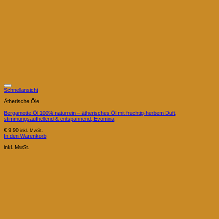
Schnellansicht
Ätherische Öle
Bergamotte Öl 100% naturrein – ätherisches Öl mit fruchtig-herbem Duft,
stimmungsaufhellend & entspannend, Evomina
€
9,90
inkl. MwSt.
In den Warenkorb
inkl. MwSt.