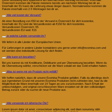
Deine Bestellung wird spätestens am übernächsten Werktag versendet. Innerhalb
Österreich kommen die Pakete meistens bereits am nächsten Werktag bei dir an.
Innerhalb der EU kann die Lieferung etwas länger dauern. Normalerweise kommen die
Pakete innerhalb von 2-5 Werktagen bei dir an.
Wie viel kostet der Versand?
Ab einer Bestellung von €50 ist der Versand in Österreich für dich kostenlos.
Innerhalb der EU sind die Versandkosten ab €150 für dich kostenlos.
Versandkosten Österreich: €5
Versandkosten EU-weit: €15
In welche Länder versendet ihr?
Wir liefern in alle Länder der Europäischen Union.
Für Lieferungen in andere Länder kontaktiere uns gerne unter info@evomina.com und
wir werden eine individuelle Lösung für dich finden.
Wie kann ich bezahlen?
Bei uns kannst du mit Kreditkarte, Debitkarte und per Überweisung bezahlen. Wenn du
die Überweisung wählst, verschicken wir die Ware sobald wir das Geld erhalten haben.
Was ist wenn mir ein Produkt nicht gefällt?
Wir hoffen natürlich, dass dir unsere Evomina Produkte gefallen. Falls du allerdings doch
aus irgendeinen Grund mit unseren Evomina Produkten nicht zufrieden bist, hast du die
Möglichkeit die Ware innerhalb von 14 Tagen an uns zurücksenden. Nach Erhalt der
unbeschädigten, und original verschlossenen Ware erstatten wir dir den vollständigen
Betrag zurück oder du suchst dir neue Produkte aus.
Ätherische Öle
Wie verwende ich ätherische Öle?
Lorem ipsum dolor sit amet, consectetuer adipiscing elit, sed diam nonummy nibh