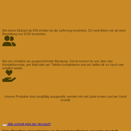
Deine Vorteile Bei Evomina
Kostenlose Lieferung
Bei einem Einkauf ab €50 erhälst du die Lieferung kostenlos. EU-weit liefern wir ab einer
Bestellung von €150 kostenlos.
Persönliche Beratung
Bei uns erhaltest du ausgezeichnete Beratung. Gerne kannst du uns über das
Kontaktformular, per Mail oder per Telefon kontaktieren und wir helfen dir so rasch wie
möglich weiter.
Mit Liebe handgemacht
Unsere Produkte sind sorgfältig ausgewähl, werden mit viel Liebe kreiert und per Hand
erstellt.
Fragen und Antworten
Bestellung und Versand
Wie schnell geht der Versand?