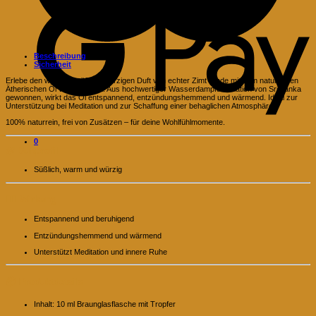
P
Beschreibung
Sicherheit
Erlebe den warmen, süßlich-würzigen Duft von echter Zimt Rinde mit dem naturreinen
Ätherischen Öl von Evomina. Aus hochwertiger Wasserdampfdestillation von Sri Lanka
gewonnen, wirkt das Öl entspannend, entzündungshemmend und wärmend. Ideal zur
Unterstützung bei Meditation und zur Schaffung einer behaglichen Atmosphäre.
100% naturrein, frei von Zusätzen – für deine Wohlfühlmomente.
0
🌿
Duftprofil
Süßlich, warm und würzig
🧘‍♂️
Wirkung
Entspannend und beruhigend
Entzündungshemmend und wärmend
Unterstützt Meditation und innere Ruhe
📦
Produktdetails
Inhalt: 10 ml Braunglasflasche mit Tropfer