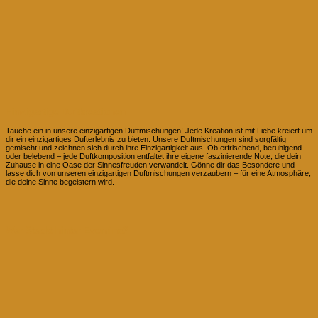
Einzigartige Duftkreationen
Tauche ein in unsere einzigartigen Duftmischungen! Jede Kreation ist mit Liebe kreiert um
dir ein einzigartiges Dufterlebnis zu bieten. Unsere Duftmischungen sind sorgfältig
gemischt und zeichnen sich durch ihre Einzigartigkeit aus. Ob erfrischend, beruhigend
oder belebend – jede Duftkomposition entfaltet ihre eigene faszinierende Note, die dein
Zuhause in eine Oase der Sinnesfreuden verwandelt. Gönne dir das Besondere und
lasse dich von unseren einzigartigen Duftmischungen verzaubern – für eine Atmosphäre,
die deine Sinne begeistern wird.
Wer Steckt hinter Evomina?