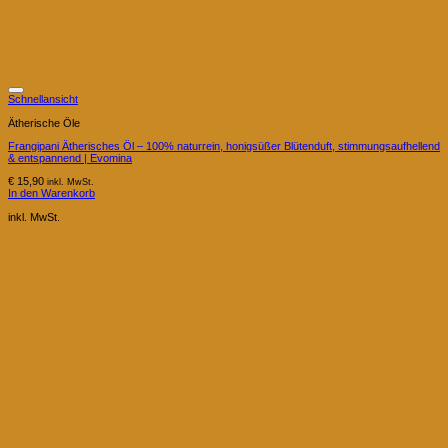
Schnellansicht
Ätherische Öle
Frangipani Ätherisches Öl – 100% naturrein, honigsüßer Blütenduft, stimmungsaufhellend
& entspannend | Evomina
€
15,90
inkl. MwSt.
In den Warenkorb
inkl. MwSt.