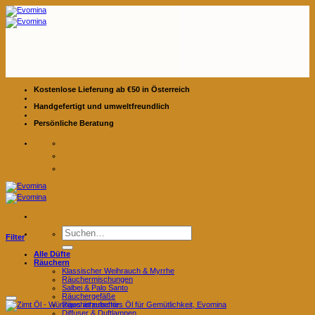
Zum
Inhalt
springen
Kostenlose Lieferung ab €50 in Österreich
Handgefertigt und umweltfreundlich
Persönliche Beratung
Suchen
Filter
nach:
Alle Düfte
Räuchern
Klassischer Weihrauch & Myrrhe
Räuchermischungen
Salbei & Palo Santo
Räuchergefäße
Räucherzubehör
Diffuser & Duftlampen