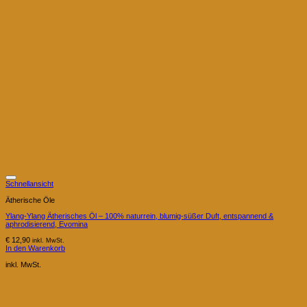
Schnellansicht
Ätherische Öle
Ylang-Ylang Ätherisches Öl – 100% naturrein, blumig-süßer Duft, entspannend &
aphrodisierend, Evomina
€
12,90
inkl. MwSt.
In den Warenkorb
inkl. MwSt.