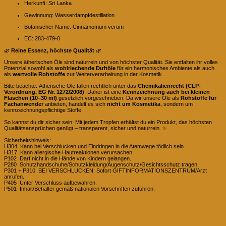
Herkunft: Sri Lanka
Gewinnung: Wasserdampfdestillation
Botanischer Name: Cinnamomum verum
EC: 283-479-0
🌿
Reine Essenz, höchste Qualität
🌿
Unsere ätherischen Öle sind naturrein und von höchster Qualität. Sie entfalten ihr volles
Potenzial sowohl als
wohlriechende Duftöle
für ein harmonisches Ambiente als auch
als
wertvolle Rohstoffe
zur Weiterverarbeitung in der Kosmetik.
Bitte beachte: Ätherische Öle fallen rechtlich unter das
Chemikalienrecht (CLP-
Verordnung, EG Nr. 1272/2008)
. Daher ist eine
Kennzeichnung auch bei kleinen
Flaschen (10–30 ml)
gesetzlich vorgeschrieben. Da wir unsere Öle als
Rohstoffe für
Fachanwender
anbieten, handelt es sich
nicht um Kosmetika
, sondern um
kennzeichnungspflichtige Stoffe.
So kannst du dir sicher sein: Mit jedem Tropfen erhältst du ein Produkt, das höchsten
Qualitätsansprüchen genügt – transparent, sicher und naturrein. ✨
Sicherheitshinweis:
H304 Kann bei Verschlucken und Eindringen in die Atemwege tödlich sein.
H317 Kann allergische Hautreaktionen verursachen.
P102 Darf nicht in die Hände von Kindern gelangen.
P280 Schutzhandschuhe/Schutzkleidung/Augenschutz/Gesichtsschutz tragen.
P301 + P310 BEI VERSCHLUCKEN: Sofort GIFTINFORMATIONSZENTRUM/Arzt
anrufen.
P405 Unter Verschluss aufbewahren.
P501 Inhalt/Behälter gemäß nationalen Vorschriften zuführen.