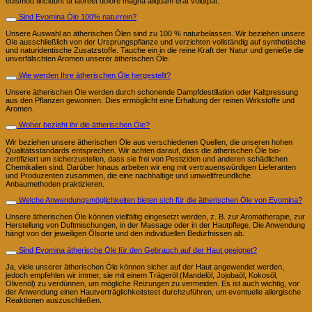
euismod tincidunt ut laoreet dolore magna aliquam erat volutpat.
Sind Evomina Öle 100% naturrein?
Unsere Auswahl an ätherischen Ölen sind zu 100 % naturbelassen. Wir beziehen unsere
Öle ausschließlich von der Ursprungspflanze und verzichten vollständig auf synthetische
und naturidentische Zusatzstoffe. Tauche ein in die reine Kraft der Natur und genieße die
unverfälschten Aromen unserer ätherischen Öle.
Wie werden Ihre ätherischen Öle hergestellt?
Unsere ätherischen Öle werden durch schonende Dampfdestillation oder Kaltpressung
aus den Pflanzen gewonnen. Dies ermöglicht eine Erhaltung der reinen Wirkstoffe und
Aromen.
Woher bezieht ihr die ätherischen Öle?
Wir beziehen unsere ätherischen Öle aus verschiedenen Quellen, die unseren hohen
Qualitätsstandards entsprechen. Wir achten darauf, dass die ätherischen Öle bio-
zertifiziert um sicherzustellen, dass sie frei von Pestiziden und anderen schädlichen
Chemikalien sind. Darüber hinaus arbeiten wir eng mit vertrauenswürdigen Lieferanten
und Produzenten zusammen, die eine nachhaltige und umweltfreundliche
Anbaumethoden praktizieren.
Welche Anwendungsmöglichkeiten bieten sich für die ätherischen Öle von Evomina?
Unsere ätherischen Öle können vielfältig eingesetzt werden, z. B. zur Aromatherapie, zur
Herstellung von Duftmischungen, in der Massage oder in der Hautpflege. Die Anwendung
hängt von der jeweiligen Ölsorte und den individuellen Bedürfnissen ab.
Sind Evomina ätherische Öle für den Gebrauch auf der Haut geeignet?
Ja, viele unserer ätherischen Öle können sicher auf der Haut angewendet werden,
jedoch empfehlen wir immer, sie mit einem Trägeröl (Mandelöl, Jojobaöl, Kokosöl,
Olivenöl) zu verdünnen, um mögliche Reizungen zu vermeiden. Es ist auch wichtig, vor
der Anwendung einen Hautverträglichkeitstest durchzuführen, um eventuelle allergische
Reaktionen auszuschließen.