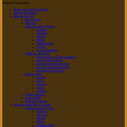
Produkt-Kategorien
Duft- und Geschenksets
Digitale Produkte
Ätherische Öle
Raumspray
Roll-ons
Jahreszeiten & Feste
Frühling
Sommer
Herbst
Winter
Weihnachten
Ostern
Geschenkideen
Düfte für die Sinne
Entspannung & Stressabbau
Liebe & Sinnlichkeit
Konzentration & Klarheit
Energie & Aufmunterung
Schlafunterstützung
Duftrichtung
blumig
frisch
fruchtig
holzig
süßlich
Hausapotheke
Reine Düfte
Duftmischungen
Räucherstäbchen & -kegel
Jahreszeiten & Feste
Frühling
Sommer
Herbst
Winter
Weihnachten