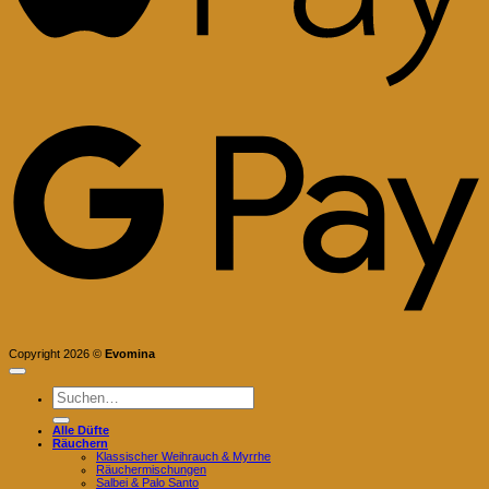
G
P
Copyright 2026 ©
Evomina
Suchen
nach:
Alle Düfte
Räuchern
Klassischer Weihrauch & Myrrhe
Räuchermischungen
Salbei & Palo Santo