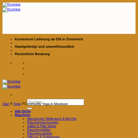
Zum
Inhalt
springen
Kostenlose Lieferung ab €50 in Österreich
Handgefertigt und umweltfreundlich
Persönliche Beratung
Suchen
Start
»
Yoga
»
Community Yoga in Mondsee
nach:
Alle Düfte
Räuchern
Klassischer Weihrauch & Myrrhe
Räuchermischungen
Salbei & Palo Santo
Räuchergefäße
Räucherzubehör
Diffuser & Duftlampen