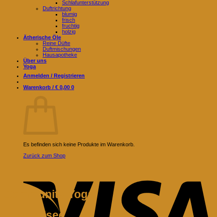
Schlafunterstützung
Duftrichtung
blumig
frisch
fruchtig
holzig
Ätherische Öle
Reine Düfte
Duftmischungen
Hausapotheke
Über uns
Yoga
Anmelden / Registrieren
Warenkorb /
€
0,00
0
Warenkorb
Es befinden sich keine Produkte im Warenkorb.
Zurück zum Shop
V
Community Yoga
in Mondsee