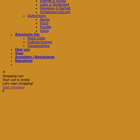
Energie & Schutz
Liebe & Sinnlichkeit
Reinigung & Klarheit
Schlafunterstützung
Duftrichtung
blumig
frisch
fruchtig
holzig
Ätherische Öle
Reine Düfte
Duftmischungen
Hausapotheke
Über uns
Yoga
Anmelden / Registrieren
Newsletter
✕
Shopping cart
Your cart is empty
Let's start shopping!
Start shopping
0