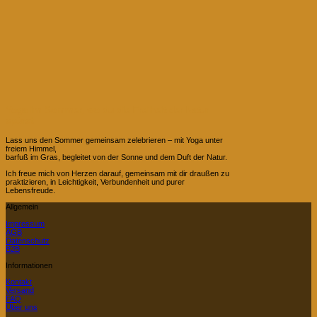
Yoga im Sommer, wo du die Freiheit der Natur
spürst
Lass uns den Sommer gemeinsam zelebrieren – mit Yoga unter
freiem Himmel,
barfuß im Gras, begleitet von der Sonne und dem Duft der Natur.
Ich freue mich von Herzen darauf, gemeinsam mit dir draußen zu
praktizieren, in Leichtigkeit, Verbundenheit und purer
Lebensfreude.
Allgemein
Impressum
AGB
Datenschutz
B2B
Informationen
Kontakt
Versand
FAQ
Über uns