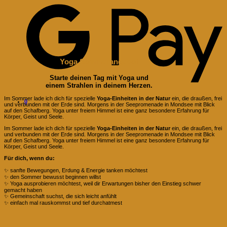
P
Yoga
Sommerangebot
Starte deinen Tag mit Yoga und
einem Strahlen in deinem Herzen.
Im Sommer lade ich dich für spezielle
Yoga-Einheiten in der Natur
ein, die draußen, frei
0
und verbunden mit der Erde sind. Morgens in der Seepromenade in Mondsee mit Blick
auf den Schafberg. Yoga unter freiem Himmel ist eine ganz besondere Erfahrung für
Körper, Geist und Seele.
Im Sommer lade ich dich für spezielle
Yoga-Einheiten in der Natur
ein, die draußen, frei
und verbunden mit der Erde sind. Morgens in der Seepromenade in Mondsee mit Blick
auf den Schafberg. Yoga unter freiem Himmel ist eine ganz besondere Erfahrung für
Körper, Geist und Seele.
Für dich, wenn du:
✨ sanfte Bewegungen, Erdung & Energie tanken möchtest
✨ den Sommer bewusst beginnen willst
✨ Yoga ausprobieren möchtest, weil dir Erwartungen bisher den Einstieg schwer
gemacht haben
✨ Gemeinschaft suchst, die sich leicht anfühlt
✨ einfach mal rauskommst und tief durchatmest