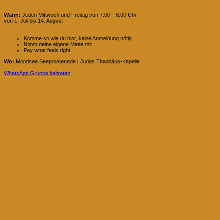
Community Yoga in Mondsee
Wann:
Jeden Mittwoch und Freitag von 7:00 – 8:00 Uhr
von 1. Juli bis 14. August
Komme so wie du bist, keine Anmeldung nötig.
Nimm deine eigene Matte mit.
Pay what feels right
Wo:
Mondsee Seepromenade | Judas Thaddäus-Kapelle
WhatsApp Gruppe beitreten