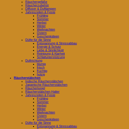
Räuchergefäße
Räucherzubehör
Diffuser & Duftlampen
Jahreszeiten & Feste
Frühling
Sommer
Herbst
Winter
Weihnachten
Ostern
Geschenkideen
Düfte für die Sinne
Entspannung & Stressabbau
Energie & Schutz
Liebe & Sinnlichkeit
Reinigung & Klarheit
Schlafunterstützung
Duftrichtung
blumig
frisch
fruchtig
holzig
Räucherstäbchen
Indische Räucherstäbchen
Japanische Räucherstäbchen
Räucherkegel
Räucherstäbchen Halter
Jahreszeiten & Feste
Frühling
Sommer
Herbst
Winter
Weihnachten
Ostern
Geschenkideen
Düfte für die Sinne
Entspannung & Stressabbau