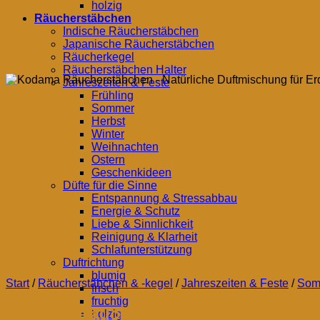
holzig
Räucherstäbchen
Indische Räucherstäbchen
Japanische Räucherstäbchen
Räucherkegel
Räucherstäbchen Halter
Jahreszeiten & Feste
Frühling
Sommer
Herbst
Winter
Weihnachten
Ostern
Geschenkideen
Düfte für die Sinne
Entspannung & Stressabbau
Energie & Schutz
Liebe & Sinnlichkeit
Reinigung & Klarheit
Schlafunterstützung
Duftrichtung
blumig
Start
/
Räucherstäbchen & -kegel
/
Jahreszeiten & Feste
/
Som
frisch
fruchtig
Kodama Räucherstäbchen – Natürlich
holzig