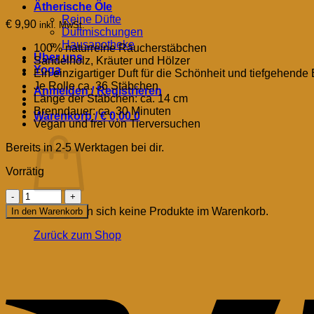
Ätherische Öle
Reine Düfte
€
9,90
inkl. MwSt.
Duftmischungen
Hausapotheke
100% naturreine Räucherstäbchen
Über uns
Sandelholz, Kräuter und Hölzer
Yoga
Ein einzigartiger Duft für die Schönheit und tiefgehende
Je Rolle ca. 36 Stäbchen
Anmelden / Registrieren
Länge der Stäbchen: ca. 14 cm
Brenndauer: ca. 30 Minuten
Warenkorb /
€
0,00
0
Vegan und frei von Tierversuchen
Warenkorb
Bereits in 2-5 Werktagen bei dir.
Vorrätig
Kodama
Räucherstäbchen
Es befinden sich keine Produkte im Warenkorb.
In den Warenkorb
-
Natürliche
Zurück zum Shop
Duftmischung
für
Erdung
und
Ruhe
Menge