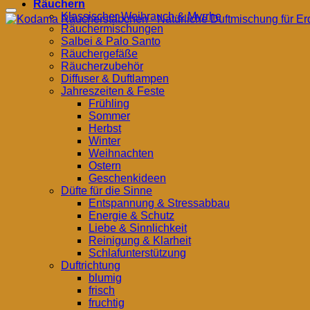
Räuchern
Klassischer Weihrauch & Myrrhe
Räuchermischungen
Salbei & Palo Santo
Räuchergefäße
Räucherzubehör
Diffuser & Duftlampen
Jahreszeiten & Feste
Frühling
Sommer
Herbst
Winter
Weihnachten
Ostern
Geschenkideen
Düfte für die Sinne
Entspannung & Stressabbau
Energie & Schutz
Liebe & Sinnlichkeit
Reinigung & Klarheit
Schlafunterstützung
Duftrichtung
blumig
frisch
fruchtig