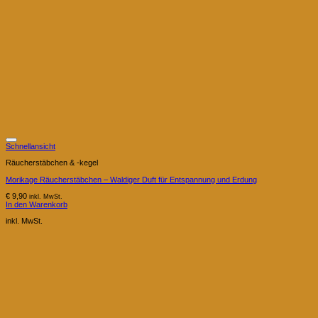
Schnellansicht
Räucherstäbchen & -kegel
Morikage Räucherstäbchen – Waldiger Duft für Entspannung und Erdung
€
9,90
inkl. MwSt.
In den Warenkorb
inkl. MwSt.