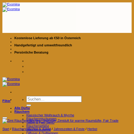
Zum
Inhalt
springen
Kostenlose Lieferung ab €50 in Österreich
Handgefertigt und umweltfreundlich
Persönliche Beratung
Suchen
Filter
nach:
Alle Düfte
Räuchern
Klassischer Weihrauch & Myrrhe
Räuchermischungen
Salbei & Palo Santo
Räuchergefäße
Start
/
Räucherstäbchen & -kegel
/
Jahreszeiten & Feste
/
Herbst
Räucherzubehör
Diffuser & Duftlampen