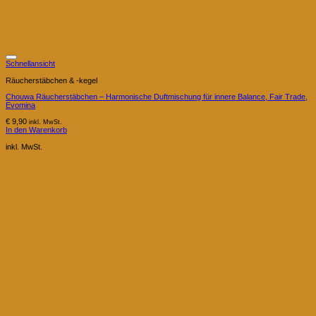
Schnellansicht
Räucherstäbchen & -kegel
Chouwa Räucherstäbchen – Harmonische Duftmischung für innere Balance, Fair Trade,
Evomina
€
9,90
inkl. MwSt.
In den Warenkorb
inkl. MwSt.