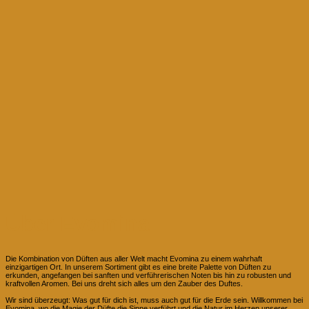
Über Evomina
Die Kombination von Düften aus aller Welt macht Evomina zu einem wahrhaft
einzigartigen Ort. In unserem Sortiment gibt es eine breite Palette von Düften zu
erkunden, angefangen bei sanften und verführerischen Noten bis hin zu robusten und
kraftvollen Aromen. Bei uns dreht sich alles um den Zauber des Duftes.
Wir sind überzeugt: Was gut für dich ist, muss auch gut für die Erde sein. Willkommen bei
Evomina, wo die Magie der Düfte die Sinne verführt und die Natur im Herzen unserer