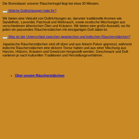
Die Brenndauer unserer Räucherkegel liegt bei etwa 30 Minuten.
Welche Duftrichtungen habt ihr?
Wir bieten eine Vielzahl von Duftrichtungen an, darunter traditionelle Aromen wie
Sandelholz, Lavendel, Patchouli und Weihrauch, sowie exotische Mischungen aus
verschiedenen ätherischen Ölen und Kräutern. Wir bieten eine große Auswahl, wo für
jeden ein passendes Räucherstäbchen mit einzigartigen Duft dabei ist.
Was ist der Unterschied zwischen japanischen und indischen Räucherstäbchen?
Japanische Räucherstäbchen sind oft dünn und aus feinem Pulver gepresst, während
indische Räucherstäbchen eine dickere Textur haben und aus einer Mischung aus
Harzen, Hölzern, Kräutern und Gewürzen hergestellt werden. Geschmack und Duft
variieren je nach kulturellen Traditionen und Herstellungsverfahren.
Über unsere Räucherstäbchen