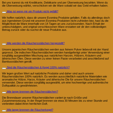
Bei uns kannst du mit Kreditkarte, Debitkarte und per Überweisung bezahlen. Wenn du
die Überweisung wählst, verschicken wir die Ware sobald wir das Geld erhalten haben.
Was ist wenn mir ein Produkt nicht gefällt?
Wir hoffen natürlich, dass dir unsere Evomina Produkte gefallen. Falls du allerdings doch
aus irgendeinen Grund mit unseren Evomina Produkten nicht zufrieden bist, hast du die
Möglichkeit die Ware innerhalb von 14 Tagen an uns zurücksenden. Nach Erhalt der
unbeschädigten, und original verschlossenen Ware erstatten wir dir den vollständigen
Betrag zurück oder du suchst dir neue Produkte aus.
Räucherstäbchen & Kegel
Wie werden die Räuchersstäbchen hergestellt?
Unsere japanischen Räucherstäbchen werden aus feinem Pulver liebevoll mit der Hand
gepresst. Die indischen Räucherstäbchen werden handgefertigt unter Verwendung einer
sorgfältig ausgewählten Mischung aus natürlichen Harzen, Hölzern, Kräutern und
ätherischen Ölen. Diese werden zu einer feinen Paste verarbeitet und anschließend auf
Bambusstäbchen gerollt.
Sind die Räucherstäbchen & Kegel 100% natürlich?
Wir legen großen Wert auf natürliche Produkte und daher sind auch unsere
Räucherstäbchen 100% natürlich. Es werden ausschließlich natürliche Materialien wie
aromatische Hölzer, Harze, Kräuter und ätherische Öle für unsere Räucherstäbchen
verwendet. Diese werden sorgfältig ausgewählt, um eine hochwertige und authentische
Duftqualität zu gewährleisten.
Wie lange brennen die Räucherstäbchen?
Die Brenndauer unserer Räucherstäbchen variiert je nach Größe und
Zusammensetzung. In der Regel brennen sie etwa 30 Minuten bis zu einer Stunde und
verbreiten dabei ihren herrlichen Duft.
Wie lange brennen die Räucherkegel?