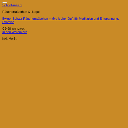
Schnellansicht
Räucherstäbchen & -kegel
Ewiger Schatz Räucherstäbchen – Mystischer Duft für Meditation und Entspannung,
Evomina
€
9,90
inkl. MwSt.
In den Warenkorb
inkl. MwSt.