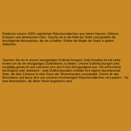
100% natürliche Räucherstäbchen
Entdecke unsere 100% natürlichen Räucherstäbchen aus reinen Harzen, Hölzern,
Kräutern und ätherischen Ölen. Tauche ein in die Welt der Düfte und genieße die
beruhigende Atmosphäre, die sie schaffen. Erlebe die Magie der Natur in jedem
Stäbchen.
Einzigartige Duftkreationen
Tauchen Sie ein in unsere einzigartigen Duftmischungen! Jede Kreation ist mit Liebe
kreiert um dir ein einzigartiges Dufterlebnis zu bieten. Unsere Duftmischungen sind
sorgfältig gemischt und zeichnen sich durch ihre Einzigartigkeit aus. Ob erfrischend,
beruhigend oder belebend – jede Duftkomposition entfaltet ihre eigene faszinierende
Note, die dein Zuhause in eine Oase der Sinnesfreuden verwandelt. Gönne dir das
Besondere und lasse dich von unseren hochwertigen Räucherstäbchen verzaubern – für
eine Atmosphäre, die deine Sinne begeistern wird.