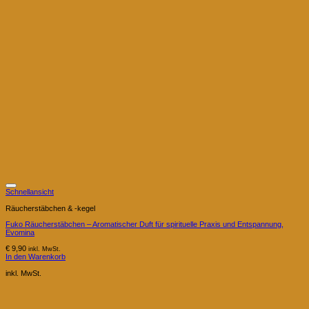
Schnellansicht
Räucherstäbchen & -kegel
Fuko Räucherstäbchen – Aromatischer Duft für spirituelle Praxis und Entspannung,
Evomina
€
9,90
inkl. MwSt.
In den Warenkorb
inkl. MwSt.