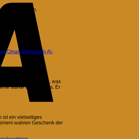
 beitragen kann.
en.
um Oman-Weihrauch Al-
imatischen Bedingungen, was
eine starke Wirkung aus. Er
st ein vielseitiges
zu einem wahren Geschenk der
Stripe
hochwertigen