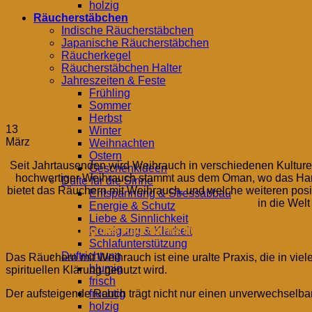
holzig
Räucherstäbchen
Indische Räucherstäbchen
Japanische Räucherstäbchen
Räucherkegel
Räucherstäbchen Halter
Jahreszeiten & Feste
Frühling
Sommer
Herbst
13
Winter
März
Weihnachten
Ostern
Seit Jahrtausenden wird Weihrauch in verschiedenen Kulture
Geschenkideen
hochwertiger Weihrauch stammt aus dem Oman, wo das Har
Düfte für die Sinne
bietet das Räuchern mit Weihrauch, und welche weiteren posit
Entspannung & Stressabbau
in die Wel
Energie & Schutz
Liebe & Sinnlichkeit
1. Die Bedeutung des Räucherns mit Weihrauch
Reinigung & Klarheit
Schlafunterstützung
Duftrichtung
Das Räuchern mit Weihrauch ist eine uralte Praxis, die in vi
blumig
spirituellen Klärung genutzt wird.
frisch
fruchtig
Der aufsteigende Rauch trägt nicht nur einen unverwechselbar
holzig