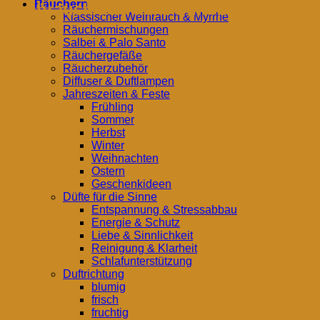
Räuchern
Weihrauch aus dem Oman: Die Kraft d
Klassischer Weihrauch & Myrrhe
Räuchermischungen
Salbei & Palo Santo
Räuchergefäße
Räucherzubehör
Diffuser & Duftlampen
Jahreszeiten & Feste
Frühling
Sommer
Herbst
Winter
Weihnachten
Ostern
Geschenkideen
Düfte für die Sinne
Entspannung & Stressabbau
Energie & Schutz
Liebe & Sinnlichkeit
Reinigung & Klarheit
Schlafunterstützung
Duftrichtung
blumig
frisch
fruchtig