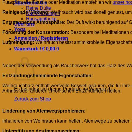
Für spirituelle Rituale oder Meditation empfehlen wir
unser ho
Ätherische Öle
Reine Düfte
Reinigende Wirkung:
Weihrauch wird traditionell genutzt, u
Duftmischungen
Hausapotheke
Entspannende Atmosphäre:
Der Duft wirkt beruhigend auf 
Über uns
Yoga
Förderung der Konzentration:
Besonders bei Meditationen o
Anmelden / Registrieren
Luftreinigung:
Weihrauch besitzt antimikrobielle Eigenschaf
Warenkorb /
€
0,00
0
2. Die gesundheitlichen Vorteile von Weihrauchharz
Warenkorb
Neben der Verwendung als Räucherwerk hat das Harz des We
Entzündungshemmende Eigenschaften:
Weihrauchharz enthält wertvolle Boswelliasäuren, die für 
Es befinden sich keine Produkte im Warenkorb.
Arthritis oder anderen chronischen Entzündungen helfen.
Zurück zum Shop
Linderung von Atemwegsproblemen:
Inhalieren von Weihrauch kann helfen, Atemwege zu befreien
Unterstützung des Immunsystems: