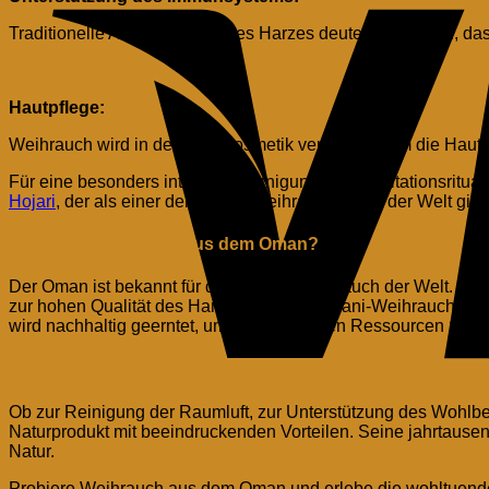
Traditionelle Anwendungen des Harzes deuten darauf hin, da
Hautpflege:
Weihrauch wird in der Naturkosmetik verwendet, um die Haut
Für eine besonders intensive Reinigung und Meditationsritua
Hojari
, der als einer der besten Weihrauchsorten der Welt gilt.
3. Warum Weihrauch aus dem Oman?
Der Oman ist bekannt für den besten Weihrauch der Welt. In
zur hohen Qualität des Harzes beiträgt. Omani-Weihrauch zeic
wird nachhaltig geerntet, um die natürlichen Ressourcen zu sc
Fazit: Weihrauch – Ein Geschenk der Natur
Ob zur Reinigung der Raumluft, zur Unterstützung des Wohlbef
Naturprodukt mit beeindruckenden Vorteilen. Seine jahrtaus
Natur.
Probiere Weihrauch aus dem Oman und erlebe die wohltuend