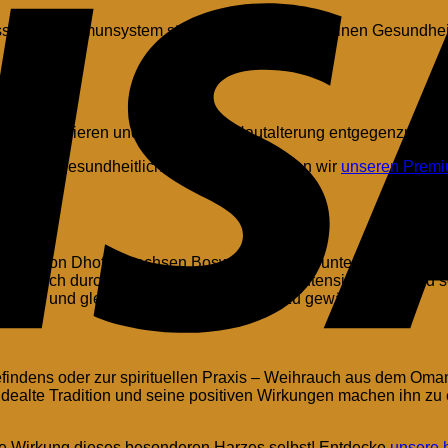
ss es das Immunsystem stärken und zur allgemeinen Gesundheit
 zu regenerieren und Zeichen der Hautalterung entgegenzuwirk
le, sowie gesundheitliche Aspekte empfehlen wir
unseren Premi
 der Region Dhofar wachsen Boswellia-Bäume unter idealen kl
hnet sich durch seinen besonders reinen, intensiven Duft und s
honen und gleichzeitig höchste Qualität zu gewährleisten.
indens oder zur spirituellen Praxis – Weihrauch aus dem Oman i
endealte Tradition und seine positiven Wirkungen machen ihn 
e Wirkung dieses besonderen Harzes selbst! Entdecke
unsere 