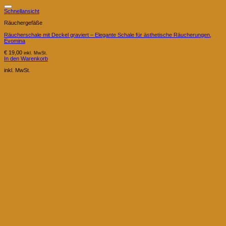
Schnellansicht
Räuchergefäße
Räucherschale mit Deckel graviert – Elegante Schale für ästhetische Räucherungen,
Evomina
€
19,00
inkl. MwSt.
In den Warenkorb
inkl. MwSt.