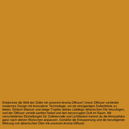
Aroma Diffuser
Entdeckee die Welt der Düfte mit unserem Aroma Diffuser! Unser Diffuser verbindet
modernes Design mit innovativer Technologie, um ein einzigartiges Dufterlebnis zu
bieten. Einfach Wasser und einige Tropfen deines Lieblings-ätherischen Öls hinzufügen,
und der Diffuser verteilt sanften Nebel und den bevorzugten Duft im Raum. Mit
verschiedenen Einstellungen für Zeitintervalle und Lichtfarben kannst du die Atmosphäre
ganz nach deinen Wünschen anpassen. Genieße die Entspannung und die beruhigende
Wirkung von ätherischen Ölen mit unserem Aroma Diffuser.