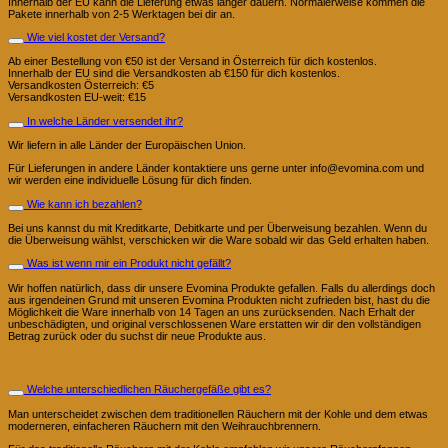
Innerhalb der EU kann die Lieferung etwas länger dauern. Normalerweise kommen die
Pakete innerhalb von 2-5 Werktagen bei dir an.
Wie viel kostet der Versand?
Ab einer Bestellung von €50 ist der Versand in Österreich für dich kostenlos.
Innerhalb der EU sind die Versandkosten ab €150 für dich kostenlos.
Versandkosten Österreich: €5
Versandkosten EU-weit: €15
In welche Länder versendet ihr?
Wir liefern in alle Länder der Europäischen Union.
Für Lieferungen in andere Länder kontaktiere uns gerne unter info@evomina.com und
wir werden eine individuelle Lösung für dich finden.
Wie kann ich bezahlen?
Bei uns kannst du mit Kreditkarte, Debitkarte und per Überweisung bezahlen. Wenn du
die Überweisung wählst, verschicken wir die Ware sobald wir das Geld erhalten haben.
Was ist wenn mir ein Produkt nicht gefällt?
Wir hoffen natürlich, dass dir unsere Evomina Produkte gefallen. Falls du allerdings doch
aus irgendeinen Grund mit unseren Evomina Produkten nicht zufrieden bist, hast du die
Möglichkeit die Ware innerhalb von 14 Tagen an uns zurücksenden. Nach Erhalt der
unbeschädigten, und original verschlossenen Ware erstatten wir dir den vollständigen
Betrag zurück oder du suchst dir neue Produkte aus.
Räuchergefäße, Räucherstäbchen Halter, Diffuser
Welche unterschiedlichen Räuchergefäße gibt es?
Man unterscheidet zwischen dem traditionellen Räuchern mit der Kohle und dem etwas
moderneren, einfacheren Räuchern mit den Weihrauchbrennern.