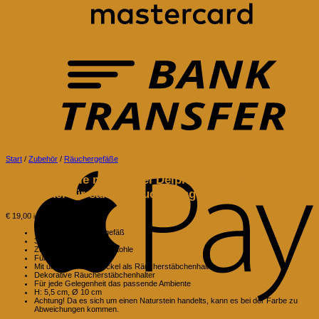
B
T
Start
/
Zubehör
/
Räuchergefäße
A
Räucherschale mit Deckel Delphi – Stilvolle Schale
P
mit Deckel für sanfte Räucherungen, 3in1 Evomina
€
19,00
inkl. MwSt.
Speckstein Räuchergefäß
3 in 1
Zum Räuchern mit der Kohle
Für Räucherkegel
Mit umgedrehtem Deckel als Räucherstäbchenhalter
Dekorative Räucherstäbchenhalter
Für jede Gelegenheit das passende Ambiente
H: 5,5 cm, Ø 10 cm
Achtung! Da es sich um einen Naturstein handelts, kann es bei der Farbe zu
Abweichungen kommen.
G