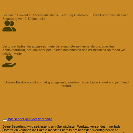
Kostenlose Lieferung
Bei einem Einkauf ab €50 erhälst du die Lieferung kostenlos. EU-weit liefern wir ab einer
Bestellung von €150 kostenlos.
Persönliche Beratung
Bei uns erhaltest du ausgezeichnete Beratung. Gerne kannst du uns über das
Kontaktformular, per Mail oder per Telefon kontaktieren und wir helfen dir so rasch wie
möglich weiter.
Mit Liebe handgemacht
Unsere Produkte sind sorgfältig ausgewähl, werden mit viel Liebe kreiert und per Hand
erstellt.
Fragen und Antworten
Bestellung und Versand
Wie schnell geht der Versand?
Deine Bestellung wird spätestens am übernächsten Werktag versendet. Innerhalb
Österreich kommen die Pakete meistens bereits am nächsten Werktag bei dir an.