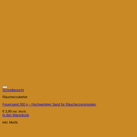
Schnellansicht
Räucherzubehör
Feuersand 300 g – Hochwertiger Sand für Räucherzeremonien
€
3,90
inkl. MwSt.
In den Warenkorb
inkl. MwSt.