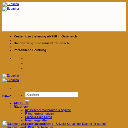
Zum
Inhalt
springen
Kostenlose Lieferung ab €50 in Österreich
Handgefertigt und umweltfreundlich
Persönliche Beratung
Suchen
Filter
nach:
Alle Düfte
Räuchern
Klassischer Weihrauch & Myrrhe
Räuchermischungen
Salbei & Palo Santo
Räuchergefäße
Räucherzubehör
Diffuser & Duftlampen