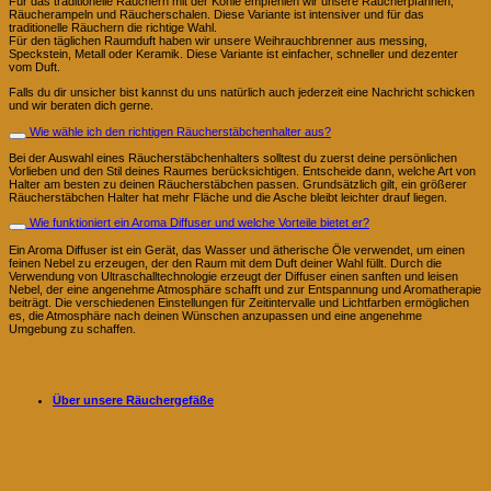
Für das traditionelle Räuchern mit der Kohle empfehlen wir unsere Räucherpfannen,
Räucherampeln und Räucherschalen. Diese Variante ist intensiver und für das
traditionelle Räuchern die richtige Wahl.
Für den täglichen Raumduft haben wir unsere Weihrauchbrenner aus messing,
Speckstein, Metall oder Keramik. Diese Variante ist einfacher, schneller und dezenter
vom Duft.
Falls du dir unsicher bist kannst du uns natürlich auch jederzeit eine Nachricht schicken
und wir beraten dich gerne.
Wie wähle ich den richtigen Räucherstäbchenhalter aus?
Bei der Auswahl eines Räucherstäbchenhalters solltest du zuerst deine persönlichen
Vorlieben und den Stil deines Raumes berücksichtigen. Entscheide dann, welche Art von
Halter am besten zu deinen Räucherstäbchen passen. Grundsätzlich gilt, ein größerer
Räucherstäbchen Halter hat mehr Fläche und die Asche bleibt leichter drauf liegen.
Wie funktioniert ein Aroma Diffuser und welche Vorteile bietet er?
Ein Aroma Diffuser ist ein Gerät, das Wasser und ätherische Öle verwendet, um einen
feinen Nebel zu erzeugen, der den Raum mit dem Duft deiner Wahl füllt. Durch die
Verwendung von Ultraschalltechnologie erzeugt der Diffuser einen sanften und leisen
Nebel, der eine angenehme Atmosphäre schafft und zur Entspannung und Aromatherapie
beiträgt. Die verschiedenen Einstellungen für Zeitintervalle und Lichtfarben ermöglichen
es, die Atmosphäre nach deinen Wünschen anzupassen und eine angenehme
Umgebung zu schaffen.
Über unsere Räuchergefäße