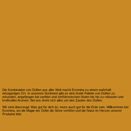
Über Evomina
Die Kombination von Düften aus aller Welt macht Evomina zu einem wahrhaft
einzigartigen Ort. In unserem Sortiment gibt es eine breite Palette von Düften zu
erkunden, angefangen bei sanften und verführerischen Noten bis hin zu robusten und
kraftvollen Aromen. Bei uns dreht sich alles um den Zauber des Duftes.
Wir sind überzeugt: Was gut für dich ist, muss auch gut für die Erde sein. Willkommen bei
Evomina, wo die Magie der Düfte die Sinne verführt und die Natur im Herzen unserer
Produkte lebt.