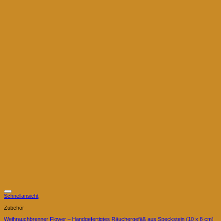
Schnellansicht
Zubehör
Weihrauchbrenner Flower – Handgefertigtes Räuchergefäß aus Speckstein (10 x 8 cm)