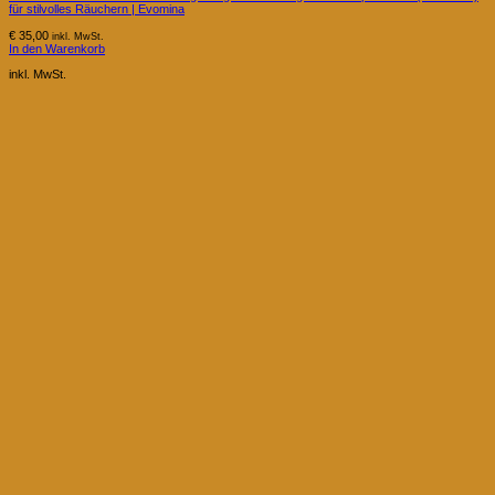
für stilvolles Räuchern | Evomina
€
35,00
inkl. MwSt.
In den Warenkorb
inkl. MwSt.