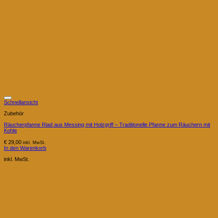
Schnellansicht
Zubehör
Räucherpfanne Riad aus Messing mit Holzgriff – Traditionelle Pfanne zum Räuchern mit
Kohle
€
29,00
inkl. MwSt.
In den Warenkorb
inkl. MwSt.