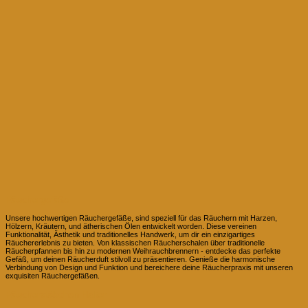
Räuchergefäße
Unsere hochwertigen Räuchergefäße, sind speziell für das Räuchern mit Harzen,
Hölzern, Kräutern, und ätherischen Ölen entwickelt worden. Diese vereinen
Funktionalität, Ästhetik und traditionelles Handwerk, um dir ein einzigartiges
Räuchererlebnis zu bieten. Von klassischen Räucherschalen über traditionelle
Räucherpfannen bis hin zu modernen Weihrauchbrennern - entdecke das perfekte
Gefäß, um deinen Räucherduft stilvoll zu präsentieren. Genieße die harmonische
Verbindung von Design und Funktion und bereichere deine Räucherpraxis mit unseren
exquisiten Räuchergefäßen.
Räucherstäbchen Halter