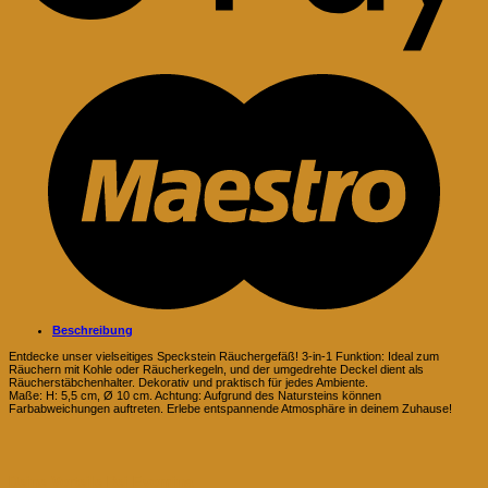
M
Beschreibung
Entdecke unser vielseitiges Speckstein Räuchergefäß! 3-in-1 Funktion: Ideal zum
Räuchern mit Kohle oder Räucherkegeln, und der umgedrehte Deckel dient als
Räucherstäbchenhalter. Dekorativ und praktisch für jedes Ambiente.
Maße: H: 5,5 cm, Ø 10 cm. Achtung: Aufgrund des Natursteins können
Farbabweichungen auftreten. Erlebe entspannende Atmosphäre in deinem Zuhause!
Deine Vorteile Bei Evomina