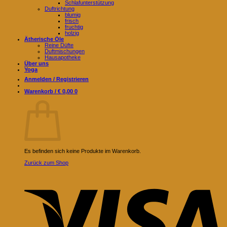
Schlafunterstützung
Duftrichtung
blumig
frisch
fruchtig
holzig
Ätherische Öle
Reine Düfte
Duftmischungen
Hausapotheke
Über uns
Yoga
Anmelden / Registrieren
Warenkorb /
€
0,00
0
Warenkorb
Es befinden sich keine Produkte im Warenkorb.
Zurück zum Shop
V